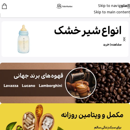
منو
Skip to navigation
زهرا
از گرگان
Skip to main content
کپسول پریورین بایر آلمان رو خرید کرد
20 دقیقه پیش