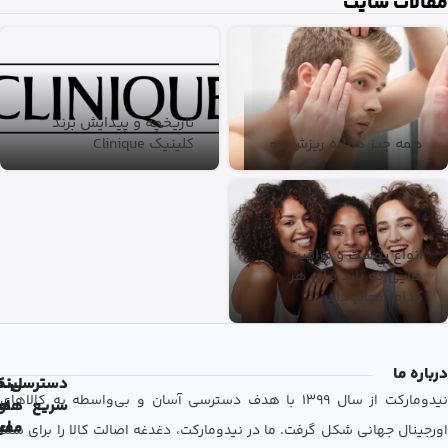
مقالات سایت
تاریخچه و پیدایش برند
همه چیز درباره ریزش مو
کلینیک Clinique
انواع پوست و مراقبت
هایی که باید برای هر
کدام انجام داد
درباره ما
دسترسی
لین
نم
نیدومارکت از سال 1399 با هدف دسترسی آسان و بی‌واسطه به کالاهای
سریع
های
ها
مفی
اع
اورجینال جهانی شکل گرفت. ما در نیدومارکت، دغدغه اصالت کالا را برای شما