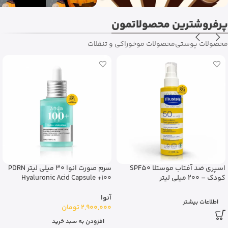
پرفروشترین محصولاتمون
محصولات پوستی
محصولات مو
خوراکی و تنقلات
آبرسان کلینیک 100 ساعته Moisture
جدید
Surge Clinique
ژل شستشوی بدن ویکتوریا سکرت
مدل Cake Confetti
کلینیک
5,600,000
تومان
ویکتوریا سکرت
1,450,000
تومان
افزودن به سبد خرید