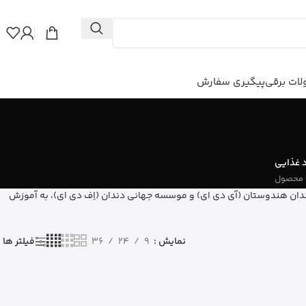
ات برقی
پیگیری سفارش
 غذایی
راقبت از دهان و دندان محسوب می شود. متخصصان سازنده این برند از سال 2008 با همکاری موسسه دندان هندوستان (آی دی ای) و موسسه جهانی دندان (اِف دی ای)، به آموزش
نمایش
9
24
36
فیلتر ها