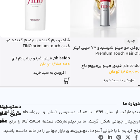
شامپو نرم کننده و ترمیم کننده مو
جدید
فینو FINO primium touch
روغن مو فینو شیسیدو 70 میلی لیتر
Premium Touch Hair Oil
shiseido
,
فینو
,
فینو پرمیوم تاچ
1,650,000
تومان
shiseido
,
فینو
,
فینو پرمیوم تاچ
1,850,000
تومان
افزودن به سبد خرید
افزودن به سبد خرید
درباره ما
دسترسی
لین
نم
نیدومارکت از سال 1399 با هدف دسترسی آسان و بی‌واسطه به کالاهای
سریع
های
ها
مفی
اع
اورجینال جهانی شکل گرفت. ما در نیدومارکت، دغدغه اصالت کالا را برای شما
رفع کردیم تا با خیالی آسوده، بهترین‌های بازار جهانی را در خانه داشته باشید.