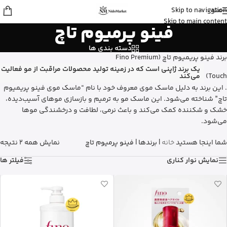
منو
Skip to navigation
Fatemeh
از تهران
Skip to main content
فینو پرمیوم تاچ
ادو پرفیوم زنانه بورلی هیلز پولو کلاب رو
خرید کرد
9 دقیقه پیش
دسته بندی ها
برند فینو پریمیوم تاچ (Fino Premium
یک برند ژاپنی است که در زمینه تولید محصولات مراقبت از مو فعالیت
Touch)
می‌کند
.
این برند به دلیل ماسک موی معروف خود با نام “ماسک موی فینو پریمیوم
تاچ” شناخته می‌شود.
این ماسک مو به ترمیم و بازسازی موهای آسیب‌دیده،
خشک و شکننده کمک می‌کند و باعث نرمی، لطافت و درخشندگی موها
می‌شود.
شما اینجا هستید
خانه
|
برندها
|
فینو پرمیوم تاچ
نمایش همه 2 نتیجه
نمایش نوار کناری
فیلتر ها