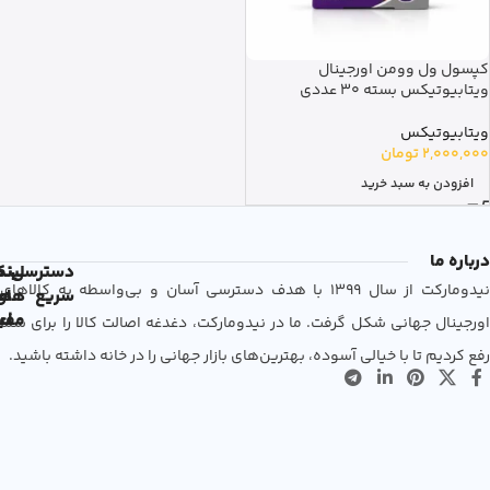
کپسول ول وومن اورجینال
ویتابیوتیکس بسته 30 عددی
ویتابیوتیکس
2,000,000
تومان
افزودن به سبد خرید
درباره ما
دسترسی
لین
نم
نیدومارکت از سال 1399 با هدف دسترسی آسان و بی‌واسطه به کالاهای
سریع
های
ها
مفی
اع
اورجینال جهانی شکل گرفت. ما در نیدومارکت، دغدغه اصالت کالا را برای شما
رفع کردیم تا با خیالی آسوده، بهترین‌های بازار جهانی را در خانه داشته باشید.