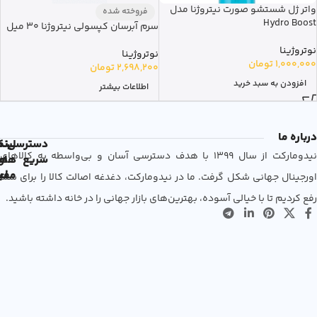
واتر ژل شستشو صورت نیتروژنا مدل
فروخته شده
Hydro Boost
سرم آبرسان کپسولی نیتروژنا 30 میل
نوتروژینا
نوتروژینا
1,000,000
تومان
2,698,200
تومان
افزودن به سبد خرید
اطلاعات بیشتر
درباره ما
دسترسی
لین
نم
نیدومارکت از سال 1399 با هدف دسترسی آسان و بی‌واسطه به کالاهای
سریع
های
ها
مفی
اع
اورجینال جهانی شکل گرفت. ما در نیدومارکت، دغدغه اصالت کالا را برای شما
رفع کردیم تا با خیالی آسوده، بهترین‌های بازار جهانی را در خانه داشته باشید.