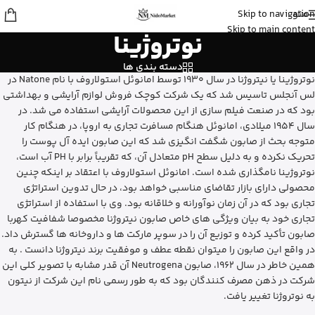
منو
Skip to navigation
علی
از ساری
Skip to main content
نوتروژینا
بالم سیکاپلاست لاروش پوزای رو خرید
کرد
15 دقیقه پیش
دسته بندی ها
نوتروژینا یا نیتروژنا در سال 1930 توسط امانوئل استولاروف با نام Natone در
لس آنجلس تاسیس شد که یک شرکت کوچک فروش لوازم آرایشی و بهداشتی
بود که در صنعت فیلم سازی از این محصولات آرایشی استفاده می شد. در
سال 1954 میلادی، امانوئل هنگام مسافرت تجاری به اروپا، در هنگام کار
متوجه بحث از صابون شگفت انگیزی شد که این صابون ایده آل پوست را
تحریک نکرده و به دلیل سطح pH متعادل آن، که تقریباً برابر با PH آب است،
نوتروژینا نامگذاری شده است. امانوئل استولاروف با اعتقاد بر اینکه چنین
محصولی دارای بازار تقاضای مناسبی خواهد بود، در حال تدوین استراتژی
تجاری بود که در آن زمان نوآورانه و خلاقانه بود. وی با استفاده از استراتژی
تجاری خود به بیان ویژگی های خاص صابون نیتروژنا مخصوصا شفافیت کهربا
صابون تأکید کرده و توزیع آن را در سوپر مارکت ها و داروخانه ها گسترش داد.
در واقع این صابون را میتوان نقطه عطف و موفقیت برند نیتروژنا دانست . به
همین خاطر در سال 1962، صابون Neutrogena آن قدر مشابه با تصویر کلی این
شرکت در ذهن‌ مصرف کنندگان بود که به طور رسمی نام این شرکت از نیتون
به نوتروژنا تغییر یافت.