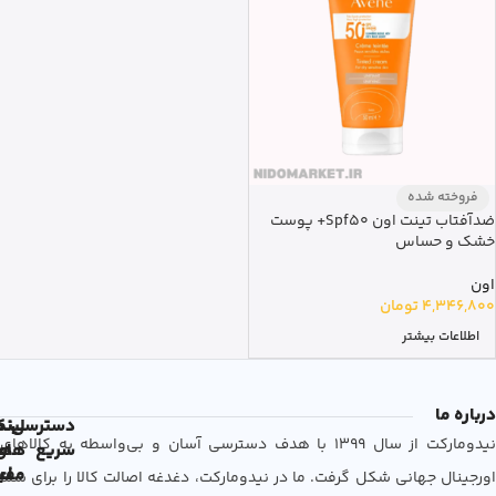
فروخته شده
ضدآفتاب تینت اون Spf50+ پوست
خشک و حساس
اون
4,346,800
تومان
اطلاعات بیشتر
درباره ما
دسترسی
لین
نم
نیدومارکت از سال 1399 با هدف دسترسی آسان و بی‌واسطه به کالاهای
سریع
های
ها
مفی
اع
اورجینال جهانی شکل گرفت. ما در نیدومارکت، دغدغه اصالت کالا را برای شما