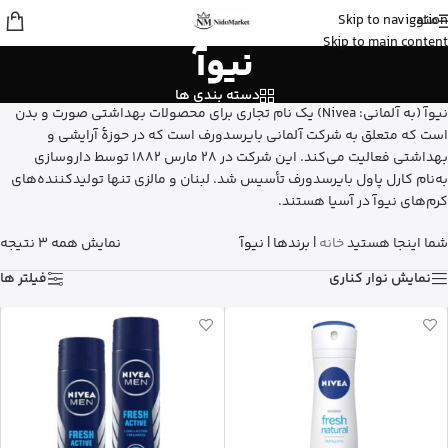
منو
Skip to navigation
عسل
از تهران
Skip to main content
نیوآ
استیک ضد آفتاب نامرئی ایزدین رو خرید
کرد
13 دقیقه پیش
دسته بندی ها
نیوآ (به آلمانی: Nivea) یک نام تجاری برای محصولات بهداشتی صورت و بدن
است که متعلق به شرکت آلمانی بایرسدورف است که در حوزهٔ آرایشی و
بهداشتی فعالیت می‌کند. این شرکت در ۲۸ مارس ۱۸۸۲ توسط داروسازی
به‌نام کارل پاول بایرسدورف تأسیس شد. لبنان و مالزی تنها تولیدکننده‌های
کرم‌های نیوآ در آسیا هستند.
شما اینجا هستید
خانه
|
برندها
|
نیوآ
نمایش همه 3 نتیجه
نمایش نوار کناری
فیلتر ها