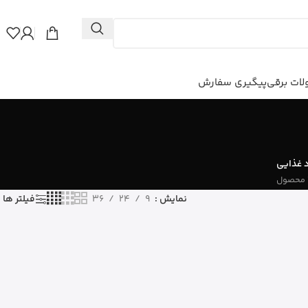
ات برقی
پیگیری سفارش
 غذایی
نمایش
9
24
36
فیلتر ها