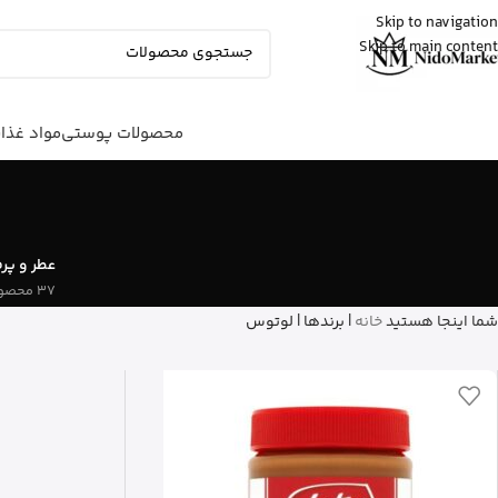
Skip to navigation
Skip to main content
زهرا
از گرگان
کپسول پریورین بایر آلمان رو خرید کرد
20 دقیقه پیش
محصولات پوستی
مواد غذا
عطر و پر
37 محصول
شما اینجا هستید
خانه
|
برندها
|
لوتوس