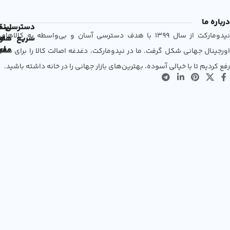
درباره ما
دسترسی
لین
نم
نیدومارکت از سال 1399 با هدف دسترسی آسان و بی‌واسطه به کالاهای
سریع
های
ها
مفی
اع
اورجینال جهانی شکل گرفت. ما در نیدومارکت، دغدغه اصالت کالا را برای شما
رفع کردیم تا با خیالی آسوده، بهترین‌های بازار جهانی را در خانه داشته باشید.