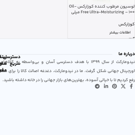
لوسیون مرطوب کننده کوزارکس Oil-
Free Ultra-Moisturizing – 100 میلی
لیتر
کوزارکس
اطلاعات بیشتر
درباره ما
دسترسی
لین
نم
نیدومارکت از سال 1399 با هدف دسترسی آسان و بی‌واسطه به کالاهای
سریع
های
ها
مفی
اع
اورجینال جهانی شکل گرفت. ما در نیدومارکت، دغدغه اصالت کالا را برای شما
رفع کردیم تا با خیالی آسوده، بهترین‌های بازار جهانی را در خانه داشته باشید.