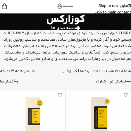
منو
Skip to navigation
علی
از ساری
Skip to main content
کوزارکس
بالم سیکاپلاست لاروش پوزای رو خرید
کرد
15 دقیقه پیش
دسته بندی ها
COSRX کوزارکس یک برند کره‌ای مراقبت پوست است که از سال 2013 فعالیت
رسمی خود را آغاز کرده و با فرمول‌های ساده، هدفمند و مناسب روتین روزانه
شناخته می‌شود. محصولات این برند در دسته‌هایی مانند آبرسان، محصولات
حلزون، سرم، کرم، ضدآفتاب و مراقبت دور چشم عرضه می‌شوند و مشخصات
هر محصول در نیدومارکت براساس بسته‌بندی و منابع معتبر تکمیل می‌شود.
شما اینجا هستید
خانه
|
برندها
|
کوزارکس
نمایش همه 3 نتیجه
نمایش نوار کناری
فیلتر ها