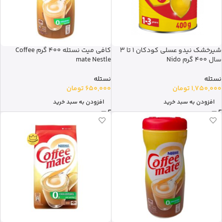
شیرخشک نیدو عسلی کودکان 1 تا 3
کافی میت نستله 400 گرم Coffee
سال 400 گرم Nido
mate Nestle
نستله
نستله
1,750,000
تومان
650,000
تومان
افزودن به سبد خرید
افزودن به سبد خرید