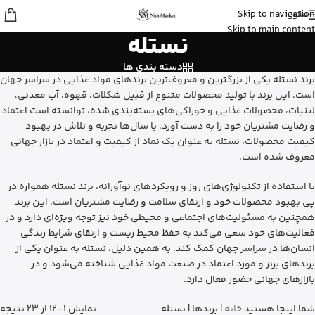
منو
Skip to navigation
شایلی
از تهران
Skip to main content
نستله
ژل شستشوی بدن ویکتوریا سکرت رو
خرید کرد
3 دقیقه پیش
دسته بندی ها
برند نستله یکی از بزرگترین و معروف‌ترین برندهای مواد غذایی در سراسر جهان
است. این برند با تولید محصولات متنوع از قبیل شکلات، قهوه، آب معدنی،
لبنیات، محصولات غذایی و خوراکی‌های بسته‌بندی شده، توانسته است اعتماد
و رضایت مشتریان خود را به دست آورد. با سال‌ها تجربه و تلاش در بهبود
کیفیت محصولات، نستله به عنوان یک نماد از کیفیت و اعتماد در بازار جهانی
معروف شده است.
با استفاده از تکنولوژی‌های روز و رویکردهای نوآورانه، برند نستله همواره در
پی بهبود محصولات خود و ارتقای سلامت و رضایت مشتریان است. این برند
همچنین به مسئولیت‌های اجتماعی و محیطی خود نیز توجه ویژه‌ای دارد و در
فعالیت‌های خود سعی می‌کند به حفظ محیط زیست و ارتقای شرایط زندگی
انسان‌ها در سراسر جهان کمک کند. به همین دلیل، نستله به عنوان یکی از
برندهای برتر و مورد اعتماد در صنعت مواد غذایی شناخته می‌شود و در
بازارهای جهانی حضور فعال دارد.
شما اینجا هستید
خانه
|
برندها
|
نستله
نمایش 1–12 از 23 نتیجه