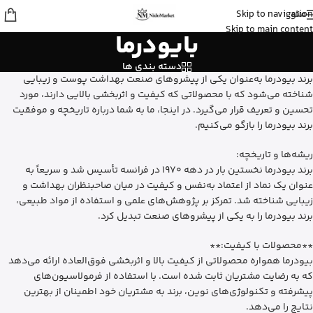
منو
Skip to navigation
علی
از ساری
Skip to main content
بایودرما
بالم سیکاپلاست لاروش پوزای رو خرید
کرد
15 دقیقه پیش
دسته بندی ها
برند بیودرما به‌عنوان یکی از پیشروهای صنعت بهداشت پوست و زیبایی
شناخته می‌شود که با محصولاتی که کیفیت و اثربخشی بالایی دارند، مورد
تحسین و تعریف قرار می‌گیرد. در اینجا، ما به شما درباره تاریخچه و موفقیت
برند بیودرما را بازگو می‌کنیم.
ریشه‌ها و تاریخچه:
برند بیودرما نخستین بار در دهه 1970 در فرانسه تأسیس شد و سریعاً به
عنوان یک نماد از اعتماد به‌نفس و کیفیت در میان صاحبنظران بهداشت و
زیبایی شناخته شد. تمرکز بر پژوهش‌های علمی و استفاده از مواد طبیعی،
برند بیودرما را به یکی از پیشروهای صنعت تبدیل کرد.
**محصولات با کیفیت:**
بیودرما همواره محصولاتی از کیفیت بالا و اثربخشی فوق‌العاده ارائه می‌دهد
که به رضایت مشتریان ثابت شده است. با استفاده از فرمولاسیون‌های
پیشرفته و تکنولوژی‌های نوین، برند به مشتریان خود اطمینان از بهترین
نتایج را می‌دهد.