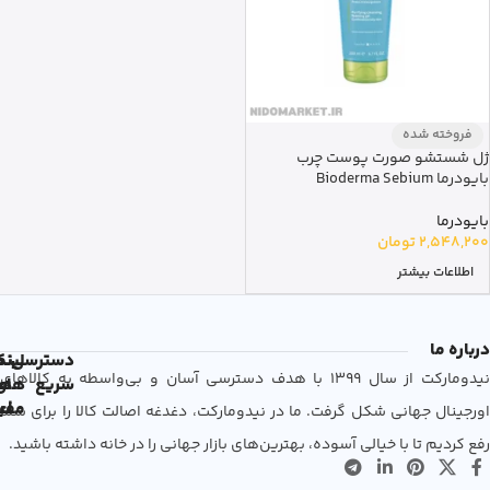
فروخته شده
ژل شستشو صورت پوست چرب
بایودرما Bioderma Sebium
بایودرما
2,548,200
تومان
اطلاعات بیشتر
درباره ما
دسترسی
لین
نم
نیدومارکت از سال 1399 با هدف دسترسی آسان و بی‌واسطه به کالاهای
سریع
های
ها
مفی
اع
اورجینال جهانی شکل گرفت. ما در نیدومارکت، دغدغه اصالت کالا را برای شما
رفع کردیم تا با خیالی آسوده، بهترین‌های بازار جهانی را در خانه داشته باشید.