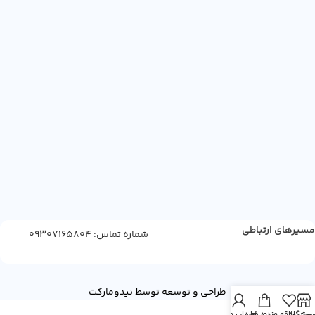
مسیرهای ارتباطی
شماره تماس: 09307165804
طراحی و توسعه توسط نیدومارکت
روشگاه
یست علاقه مندی ها
سبد خرید
حساب من