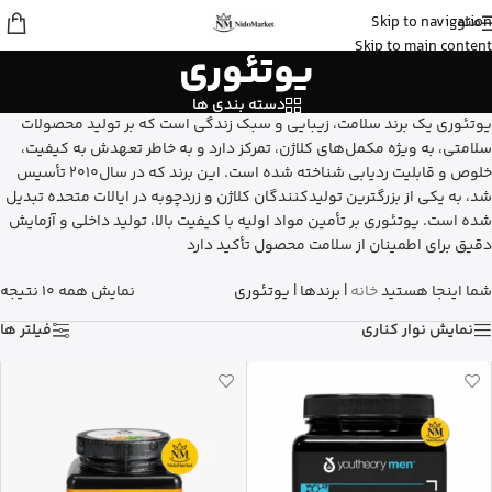
منو
Skip to navigation
مهرنوش
از تهران
Skip to main content
یوتئوری
کلروفیل مایع ناو نعنایی رو خرید کرد
12 دقیقه پیش
دسته بندی ها
یوتئوری یک برند سلامت، زیبایی و سبک زندگی است که بر تولید محصولات
سلامتی، به ویژه مکمل‌های کلاژن، تمرکز دارد و به خاطر تعهدش به کیفیت،
خلوص و قابلیت ردیابی شناخته شده است. این برند که در سال2010 تأسیس
شد، به یکی از بزرگترین تولیدکنندگان کلاژن و زردچوبه در ایالات متحده تبدیل
شده است. یوتئوری بر تأمین مواد اولیه با کیفیت بالا، تولید داخلی و آزمایش
دقیق برای اطمینان از سلامت محصول تأکید دارد
شما اینجا هستید
خانه
|
برندها
|
یوتئوری
نمایش همه 10 نتیجه
نمایش نوار کناری
فیلتر ها