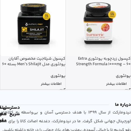
کپسول زردچوبه یوتئوری Extra
کپسول شیلاجیت مخصوص آقایان
Strength Formula 1000mg – 60
یوتئوری مدل Men’s Shilajit بسته 60
عددی
عددی
یوتئوری
یوتئوری
اطلاعات بیشتر
اطلاعات بیشتر
درباره ما
دسترسی
لین
نم
نیدومارکت از سال 1399 با هدف دسترسی آسان و بی‌واسطه به کالاهای
سریع
های
ها
مفی
اع
اورجینال جهانی شکل گرفت. ما در نیدومارکت، دغدغه اصالت کالا را برای شما
رفع کردیم تا با خیالی آسوده، بهترین‌های بازار جهانی را در خانه داشته باشید.