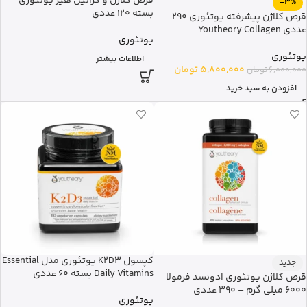
قرص کلاژن و کراتین هیر یوتئوری
-3%
بسته 120 عددی
قرص کلاژن پیشرفته یوتئوری 290
عددی Youtheory Collagen
یوتئوری
یوتئوری
اطلاعات بیشتر
5,800,000
تومان
6,000,000
تومان
افزودن به سبد خرید
کپسول K2D3 یوتئوری مدل Essential
جدید
Daily Vitamins بسته 60 عددی
قرص کلاژن یوتئوری ادونسد فرمولا
6000 میلی گرم – 390 عددی
یوتئوری