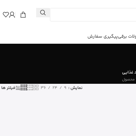
ات برقی
پیگیری سفارش
 غذایی
نمایش
9
24
36
فیلتر ها