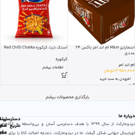
اسمارتیز M&m ام اند امز باکس 24
اسنک ذرت کرکوره Red Chilli Chatka
عددی
کرکوره
ام اند امز
اطلاعات بیشتر
3,950,000
تومان
افزودن به سبد خرید
بارگذاری محصولات بیشتر
درباره ما
دسترسی
لین
نم
نیدومارکت از سال 1399 با هدف دسترسی آسان و بی‌واسطه به کالاهای
سریع
های
ها
مفی
اع
اورجینال جهانی شکل گرفت. ما در نیدومارکت، دغدغه اصالت کالا را برای شما