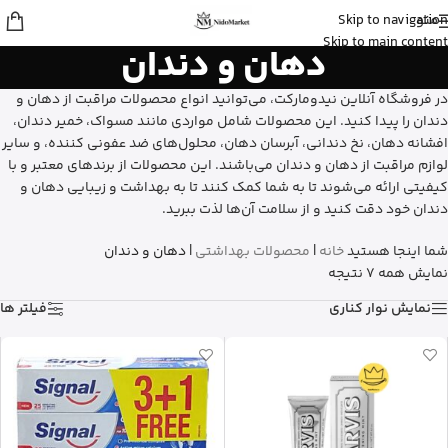
منو
Skip to navigation
زهرا
از گرگان
Skip to main content
دهان و دندان
کپسول پریورین بایر آلمان رو خرید کرد
20 دقیقه پیش
در فروشگاه آنلاین نیدومارکت، می‌توانید انواع محصولات مراقبت از دهان و
دندان را پیدا کنید. این محصولات شامل مواردی مانند مسواک، خمیر دندان،
افشانه دهان، نخ دندانی، آبرسان دهان، محلول‌های ضد عفونی کننده، و سایر
لوازم مراقبت از دهان و دندان می‌باشند. این محصولات از برندهای معتبر و با
کیفیتی ارائه می‌شوند تا به شما کمک کنند تا به بهداشت و زیبایی دهان و
دندان خود دقت کنید و از سلامت آن‌ها لذت ببرید.
شما اینجا هستید
خانه
|
محصولات بهداشتی
|
دهان و دندان
نمایش همه 7 نتیجه
نمایش نوار کناری
فیلتر ها