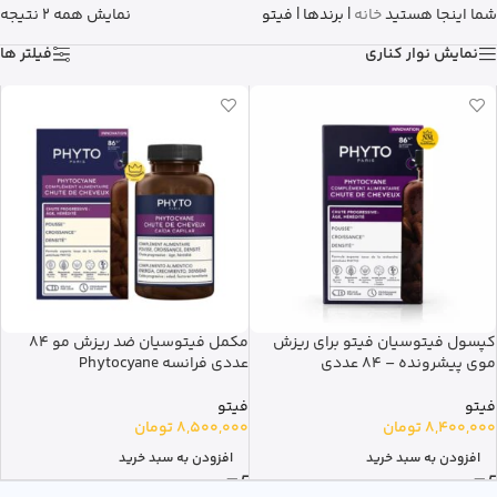
شما اینجا هستید
خانه
|
برندها
|
فیتو
نمایش همه 2 نتیجه
نمایش نوار کناری
فیلتر ها
کپسول فیتوسیان فیتو برای ریزش
مکمل فیتوسیان ضد ریزش مو 84
موی پیشرونده – 84 عددی
عددی فرانسه Phytocyane
فیتو
فیتو
8,400,000
تومان
8,500,000
تومان
افزودن به سبد خرید
افزودن به سبد خرید