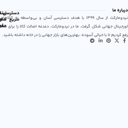
درباره ما
دسترسی
لین
نم
نیدومارکت از سال 1399 با هدف دسترسی آسان و بی‌واسطه به کالاهای
سریع
های
ها
مفی
اع
اورجینال جهانی شکل گرفت. ما در نیدومارکت، دغدغه اصالت کالا را برای شما
رفع کردیم تا با خیالی آسوده، بهترین‌های بازار جهانی را در خانه داشته باشید.