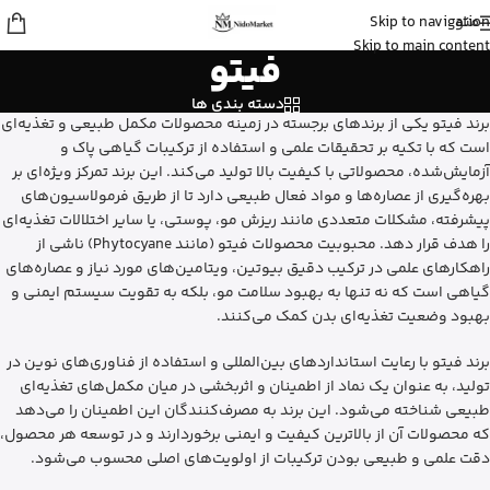
منو
Skip to navigation
مهرنوش
از تهران
Skip to main content
فیتو
کلروفیل مایع ناو نعنایی رو خرید کرد
12 دقیقه پیش
دسته بندی ها
برند فیتو یکی از برندهای برجسته در زمینه محصولات مکمل طبیعی و تغذیه‌ای
است که با تکیه بر تحقیقات علمی و استفاده از ترکیبات گیاهی پاک و
آزمایش‌شده، محصولاتی با کیفیت بالا تولید می‌کند. این برند تمرکز ویژه‌ای بر
بهره‌گیری از عصاره‌ها و مواد فعال طبیعی دارد تا از طریق فرمولاسیون‌های
پیشرفته، مشکلات متعددی مانند ریزش مو، پوستی، یا سایر اختلالات تغذیه‌ای
را هدف قرار دهد. محبوبیت محصولات فیتو (مانند Phytocyane) ناشی از
راهکارهای علمی در ترکیب دقیق بیوتین، ویتامین‌های مورد نیاز و عصاره‌های
گیاهی است که نه تنها به بهبود سلامت مو، بلکه به تقویت سیستم ایمنی و
بهبود وضعیت تغذیه‌ای بدن کمک می‌کنند.
برند فیتو با رعایت استانداردهای بین‌المللی و استفاده از فناوری‌های نوین در
تولید، به عنوان یک نماد از اطمینان و اثربخشی در میان مکمل‌های تغذیه‌ای
طبیعی شناخته می‌شود. این برند به مصرف‌کنندگان این اطمینان را می‌دهد
که محصولات آن از بالاترین کیفیت و ایمنی برخوردارند و در توسعه هر محصول،
دقت علمی و طبیعی بودن ترکیبات از اولویت‌های اصلی محسوب می‌شود.