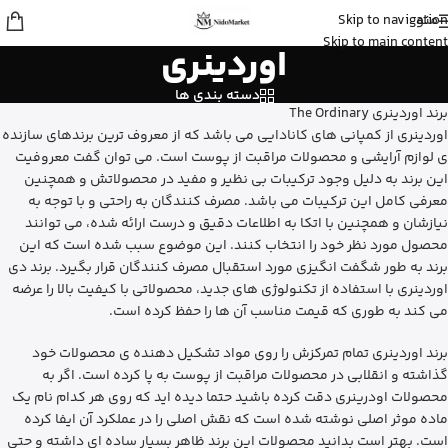
منو
Skip to navigation
شایلی
از تهران
Skip to main content
اوردینری
ژل شستشوی بدن ویکتوریا سکرت رو
خرید کرد
3 دقیقه پیش
دسته بندی ها
برند اوردینری The Ordinary
اوردینری از کمپانی های کانادایی می باشد که از معروف ترین برندهای سازنده
ی لوازم آرایشی و محصولات مراقبت از پوست است. می توان گفت معروفیت
این برند به دلیل وجود ترکیبات بی نظیر و مفید در محصولاتش و همچنین
معرفی کامل این ترکیبات می باشد. مصرف کنندگان به راحتی و با توجه به
نیازشان و همچنین با اتکا به اطلاعات دقیق و درست ارائه شده، می توانند
محصول مورد نظر خود را انتخاب کنند. این موضوع سبب شده است که این
برند به طور شگفت انگیزی مورد استقبال مصرف کنندگان قرار بگیرد. برند دی
اوردینری با استفاده از تکنولوژی های جدید، محصولاتی با کیفیت بالا را عرضه
می کند به طوری که قیمت مناسب آن ها را حفظ کرده است.
برند اوردینری تمام تمرکزش را روی مواد تشکیل دهنده ی محصولات خود
گذاشته و انقلابی در محصولات مراقبت از پوست به پا کرده است. اگر به
محصولات اودرینری دقت کرده باشید حتما دیده اید که روی هر کدام نام یک
ماده موثر اصلی نوشته شده است که نقش اصلی را در عملکرد آن ایفا کرده
است. بهتر است بدانید محصولات این برند ظاهر بسیار ساده ای داشته و حتی