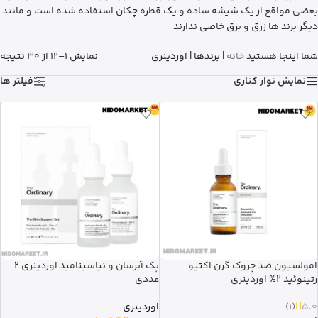
بعضی مواقع از یک شیشه ساده و یک قطره چکان استفاده شده است و مانند
دیگر برند ها زرق و برق خاصی ندارند
شما اینجا هستید
خانه
|
برندها
|
اوردینری
نمایش 1–12 از 30 نتیجه
نمایش نوار کناری
فیلتر ها
امولسیون ضد چروک گرن اکتیو
پک آبرسان و نیاسینامید اوردینری 2
رتینوئید 2% اوردینری
عددی
5.0
(1)
اوردینری