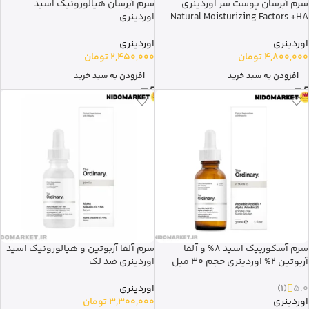
سرم آبرسان پوست سر اوردینری
سرم آبرسان هیالورونیک اسید
Natural Moisturizing Factors +HA
اوردینری
اوردینری
اوردینری
4,800,000
تومان
2,450,000
تومان
افزودن به سبد خرید
افزودن به سبد خرید
سرم آسکوربیک اسید 8% و آلفا
سرم آلفا آربوتین و هیالورونیک اسید
آربوتین 2% اوردینری حجم 30 میل
اوردینری ضد لک
5.0
(1)
اوردینری
اوردینری
3,300,000
تومان