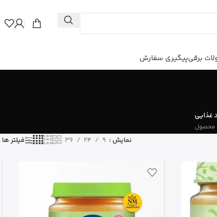
ات برقی
پیگیری سفارش
 غذایی
نمایش
9
24
36
فیلتر ها