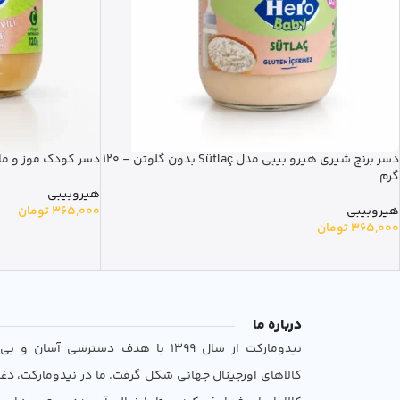
دسر برنج شیری هیرو بیبی مدل Sütlaç بدون گلوتن – 120
دسر کودک موز و ماست هی
گرم
هیروبیبی
هیروبیبی
365,000
تومان
365,000
تومان
درباره ما
نیدومارکت از سال 1399 با هدف دسترسی آسان 
کالاهای اورجینال جهانی شکل گرفت. ما در نیدومارکت، دغ