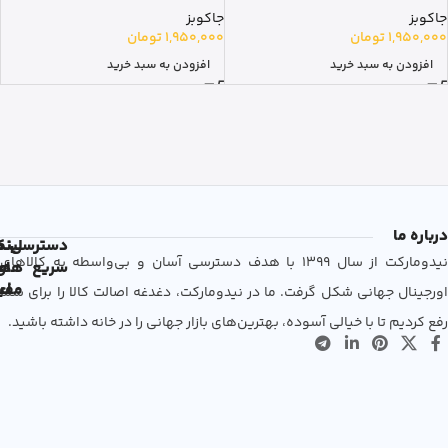
جاکوبز
جاکوبز
1,950,000
تومان
1,950,000
تومان
افزودن به سبد خرید
افزودن به سبد خرید
درباره ما
دسترسی
لین
نم
نیدومارکت از سال 1399 با هدف دسترسی آسان و بی‌واسطه به کالاهای
سریع
های
ها
مفی
اع
اورجینال جهانی شکل گرفت. ما در نیدومارکت، دغدغه اصالت کالا را برای شما
رفع کردیم تا با خیالی آسوده، بهترین‌های بازار جهانی را در خانه داشته باشید.