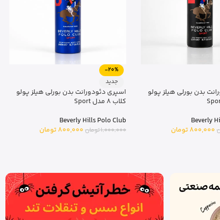
-20%
جدید
رلی هیلز پولو کلاب مدل
بادی میست زنانه بورلی هیلز پولو کلاب 1
Classic Fougere No.2 – حجم 200 میلی
مدل Evoking Gardenia – 200 میلی لیتر
Beverly Hills Polo Club
Beverly H
1,200,000
تومان
1,500,000
تومان
1,200,000
تومان
ن