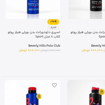
-20%
جدید
نت بدن بورلی هیلز پولو
اسپری دئودورانت بدن بورلی هیلز پولو
کلاب 8 مدل Sport
Beverly Hills Polo Club
Beverly H
800,000
تومان
800,000
تومان
ن
1,000,000
تومان