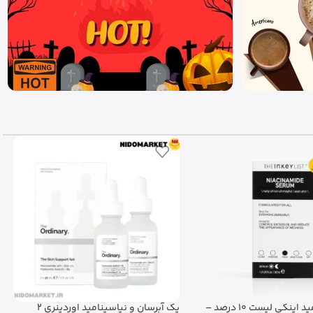
پک آبرسان و نیاسینامید اوردینری 2
تونر شیری برنج 70 آنوا Glow Milky Toner