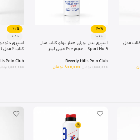
-20%
-20%
جدید
جدید
کلاب مدل
اسپری بدن بورلی هیلز پولو کلاب مدل
اسپری دئودورا
Sport No.9 – حجم 200 میلی لیتر
کلاب 2 مدل Sport
ills Polo Club
Beverly Hills Polo Club
ن
800,000
تومان
1,000,000
تومان
1,000,000
توما