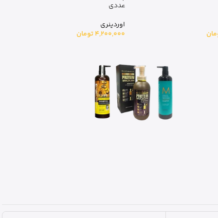
– 250 میلی لیتر
آنوا
مان