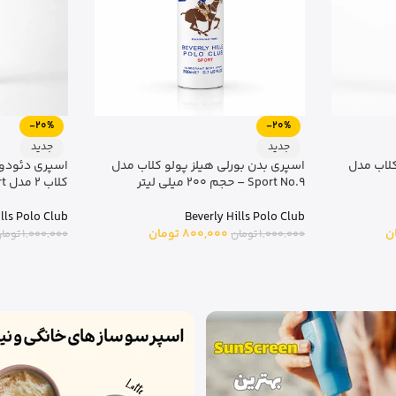
جدید
-20%
اسپری ضد ریزش پریورین 50 میلی لیتر
اسنس صورت کوزارکس 100 میلی لیتر
جدید
Cosrx Advanced Snail 96 Mucin
بادی میست بو
کوزارکس
لیتر
1,950,000
تومان
ills Polo Club
1,500,000
توما