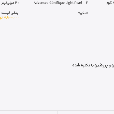
Advance
30 میلی‌لیتر
عددی
اینکی لیست
اوردینری
3,900,000
تومان
4,200,000
تو
 و پروتئین یا دکلره شده