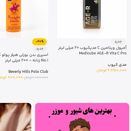
-20%
جدید
جدید
Priorin Liquid
اسپری دئودورانت بدن زنانه بورلی هیلز
پولو کلاب مدل No.2 – حجم 200 میلی
بایر
لیتر
2,850,000
تومان
Beverly Hills Polo Club
800,000
تومان
1,000,000
تومان