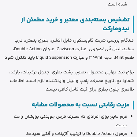
شده است.
تشخیص بسته‌بندی معتبر و خرید مطمئن از
نیدومارکت
هنگام بررسی شربت گاویسکون دابل اکشن، بطری بنفش، درب
سفید، لیبل آبی/صورتی، عبارت Gaviscon، عنوان Double Action،
طعم Mint، حجم 300ml و عبارت Liquid Suspension باید کنترل شود.
برای ثبت نهایی محصول، تصویر پشت بطری، جدول ترکیبات، بارکد،
شماره بچ، تاریخ مصرف، پلمپ و لیبل واردکننده لازم است. اطلاعات
ظاهری جلوی بطری برای ثبت کامل کافی نیست.
مزیت رقابتی نسبت به محصولات مشابه
فرم مایع برای افرادی که مصرف قرص جویدنی برایشان راحت
نیست.
فرمول Double Action با ترکیب آلژینات و آنتی‌اسیدها.