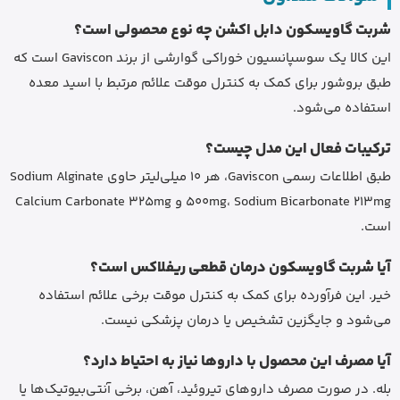
شربت گاویسکون دابل اکشن چه نوع محصولی است؟
این کالا یک سوسپانسیون خوراکی گوارشی از برند Gaviscon است که
طبق بروشور برای کمک به کنترل موقت علائم مرتبط با اسید معده
استفاده می‌شود.
ترکیبات فعال این مدل چیست؟
طبق اطلاعات رسمی Gaviscon، هر 10 میلی‌لیتر حاوی Sodium Alginate
500mg، Sodium Bicarbonate 213mg و Calcium Carbonate 325mg
است.
آیا شربت گاویسکون درمان قطعی ریفلاکس است؟
خیر. این فرآورده برای کمک به کنترل موقت برخی علائم استفاده
می‌شود و جایگزین تشخیص یا درمان پزشکی نیست.
آیا مصرف این محصول با داروها نیاز به احتیاط دارد؟
بله. در صورت مصرف داروهای تیروئید، آهن، برخی آنتی‌بیوتیک‌ها یا