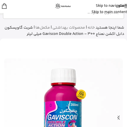
منو
Skip to navigation
شایلی
از تهران
Skip to main content
ژل شستشوی بدن ویکتوریا سکرت رو
خرید کرد
3 دقیقه پیش
شما اینجا هستید
خانه
|
محصولات بهداشتی
|
مکمل‌ها
|
شربت گاویسکون
دابل اکشن نعناع Gaviscon Double Action – 300 میلی لیتر