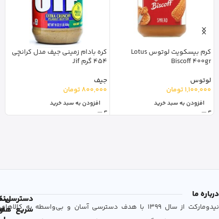
کرم بیسکویت لوتوس Lotus
کره بادام زمینی جیف مدل کرانچی
Biscoff 400gr
454 گرم Jif
گ
لوتوس
جیف
تا
1,100,000
تومان
800,000
تومان
0
افزودن به سبد خرید
افزودن به سبد خرید
درباره ما
دسترسی
لین
نم
نیدومارکت از سال 1399 با هدف دسترسی آسان و بی‌واسطه به کالاهای
سریع
های
ها