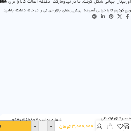
مفی
اع
اورجینال جهانی شکل گرفت. ما در نیدومارکت، دغدغه اصالت کالا را برای شما
رفع کردیم تا با خیالی آسوده، بهترین‌های بازار جهانی را در خانه داشته باشید.
شربت
گاویسکون
دابل
اکشن
مسیرهای ارتباطی
شماره تماس: 09307165804
نعناع
3,000,000
تومان
+
-
ا
Gaviscon