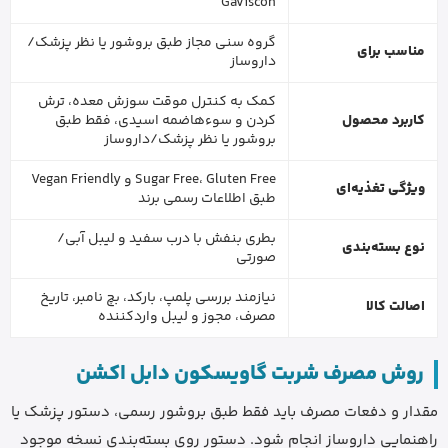
Gaviscon
گروه سنی مجاز طبق بروشور یا نظر پزشک/
مناسب برای
داروساز
کمک به کنترل موقت سوزش معده، ترش
کاربرد محصول
کردن و سوءهاضمه اسیدی، فقط طبق
بروشور یا نظر پزشک/داروساز
Sugar Free، Gluten Free و Vegan Friendly
ویژگی تغذیه‌ای
طبق اطلاعات رسمی برند
بطری بنفش با درب سفید و لیبل آبی/
نوع بسته‌بندی
صورتی
نیازمند بررسی پلمپ، بارکد، بچ نامبر، تاریخ
اصالت کالا
مصرف، مجوز و لیبل واردکننده
روش مصرف شربت گاویسکون دابل اکشن
مقدار و دفعات مصرف باید فقط طبق بروشور رسمی، دستور پزشک یا
راهنمایی داروساز انجام شود. دستور روی بسته‌بندی نسخه موجود