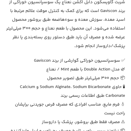
شربت گاویسکون دابل اکشن نعناع یک سوسپانسیون خوراکی از
برند Gaviscon است که برای کمک به کنترل موقت علائم مرتبط با
اسید معده، سوزش معده و سوءهاضمه طبق بروشور محصول
استفاده می‌شود. این محصول با طعم نعناع و حجم 300 میلی‌لیتر
عرضه شده و مصرف آن باید طبق دستور روی بسته‌بندی یا نظر
پزشک/داروساز انجام شود.
✅ سوسپانسیون خوراکی گوارشی از برند Gaviscon
🌿 مدل Double Action با طعم Mint / نعناع
📦 حجم 300 میلی‌لیتر طبق تصویر محصول
🧪 حاوی Sodium Alginate، Sodium Bicarbonate و Calcium
Carbonate طبق اطلاعات رسمی برند
💧 فرم مایع، مناسب افرادی که مصرف قرص جویدنی برایشان
راحت نیست
⚠️ مصرف فقط طبق بروشور، پزشک یا داروساز
📦 نیازمند بررسی پلمپ، تاریخ مصرف، بچ نامبر و لیبل واردکننده