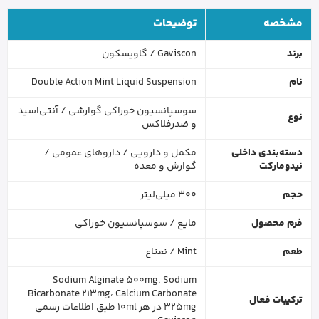
مشخصه
توضیحات
برند
Gaviscon / گاویسکون
نام
Double Action Mint Liquid Suspension
سوسپانسیون خوراکی گوارشی / آنتی‌اسید
نوع
و ضدرفلاکس
دسته‌بندی داخلی
مکمل و دارویی / داروهای عمومی /
نیدومارکت
گوارش و معده
حجم
300 میلی‌لیتر
فرم محصول
مایع / سوسپانسیون خوراکی
طعم
Mint / نعناع
Sodium Alginate 500mg، Sodium
Bicarbonate 213mg، Calcium Carbonate
ترکیبات فعال
325mg در هر 10ml طبق اطلاعات رسمی