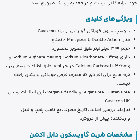
خودسرانه کافی نیست و مراجعه به پزشک ضروری است.
ویژگی‌های کلیدی
سوسپانسیون خوراکی گوارشی از برند Gaviscon.
مدل Double Action با طعم Mint / نعناع.
حجم 300 میلی‌لیتر طبق تصویر محصول.
حاوی Sodium Alginate 500mg، Sodium Bicarbonate 213mg و
Calcium Carbonate 325mg در هر 10ml طبق اطلاعات رسمی برند.
فرم مایع برای افرادی که مصرف قرص جویدنی برایشان راحت
نیست.
Sugar Free، Gluten Free و Vegan Friendly طبق اطلاعات رسمی
Gaviscon UK.
نیازمند بررسی اصالت، تاریخ مصرف، بچ نامبر، پلمپ و لیبل
واردکننده پیش از فروش.
مشخصات شربت گاویسکون دابل اکشن