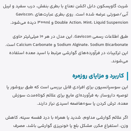
شربت گاویسکون دابل اکشن نعناع با بطری بنفش، درب سفید و لیبل
آبی/صورتی عرضه شده است. روی بطری عبارت‌های Gaviscon،
Double Action، Mint، Liquid Suspension و 300ml دیده می‌شود.
طبق اطلاعات رسمی Gaviscon، این مدل در هر 10 میلی‌لیتر حاوی
Sodium Alginate، Sodium Bicarbonate و Calcium Carbonate است.
این ترکیبات در فرآورده‌های گوارشی مرتبط با اسید معده استفاده
می‌شوند.
کاربرد و مزایای روزمره
این سوسپانسیون برای افرادی قابل بررسی است که طبق بروشور یا
توصیه داروساز، به فرآورده‌ای مایع برای علائم کوتاه‌مدت سوزش
معده، ترش کردن یا سوءهاضمه اسیدی نیاز دارند.
اگر علائم گوارشی مداوم، شدید یا همراه با درد قفسه سینه، کاهش
وزن، استفراغ مکرر، مشکل بلع یا خونریزی گوارشی باشد، مصرف