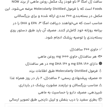
سافت ژل امگا 3 ناو فودز یک مکمل روغن ماهی از برند NOW
Foods است که با فرمول Molecularly Distilled عرضه می‌شود. این
مکمل در بسته‌بندی 200 عددی ارائه شده و برای بزرگسالانی
مناسب است که می‌خواهند دریافت امگا 3، EPA و DHA را در
برنامه روزانه خود کامل‌تر کنند. مصرف آن باید طبق دستور روی
بسته‌بندی یا توصیه پزشک انجام شود.
✅ حاوی 200 سافت‌ژل
🐟 هر سافت‌ژل حاوی 1000 mg روغن ماهی
🟠 دارای 180 mg EPA و 120 mg DHA در هر سافت‌ژل
💧 فرمول Molecularly Distilled طبق اطلاعات برند
🥗 مصرف پیشنهادی رسمی: 2 سافت‌ژل، 2 بار در روز همراه غذا
⚠️ مناسب بزرگسالان و نیازمند مشورت پزشک در بارداری،
شیردهی، مصرف دارو یا حساسیت به ماهی
📦 بطری سفید با درب بنفش و لیبل نارنجی طبق تصویر ارسالی