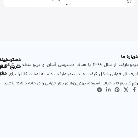
درباره ما
دسترسی
لین
نم
نیدومارکت از سال 1399 با هدف دسترسی آسان و بی‌واسطه به کالاهای
سریع
های
ها
مفی
اع
اورجینال جهانی شکل گرفت. ما در نیدومارکت، دغدغه اصالت کالا را برای شما
رفع کردیم تا با خیالی آسوده، بهترین‌های بازار جهانی را در خانه داشته باشید.