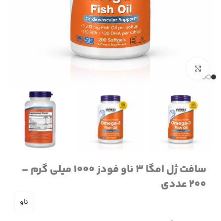
برای بزرگنمایی کلیک کنید
سافت ژل امگا 3 ناو فودز 1000 میلی گرم –
200 عددی
ناو