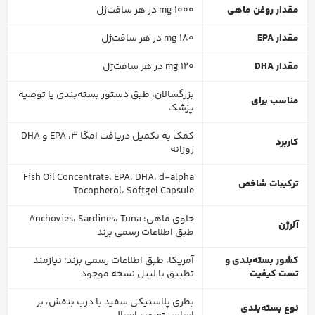
مقدار روغن ماهی
1000 mg در هر سافت‌ژل
مقدار EPA
180 mg در هر سافت‌ژل
مقدار DHA
120 mg در هر سافت‌ژل
بزرگسالان، طبق دستور بسته‌بندی یا توصیه
مناسب برای
پزشک
کمک به تکمیل دریافت امگا 3، EPA و DHA
کاربرد
روزانه
Fish Oil Concentrate، EPA، DHA، d-alpha
ترکیبات شاخص
Tocopherol، Softgel Capsule
حاوی ماهی؛ Anchovies، Sardines، Tuna
آلرژن
طبق اطلاعات رسمی برند
کشور بسته‌بندی و
آمریکا، طبق اطلاعات رسمی برند؛ نیازمند
تست کیفیت
تطبیق با لیبل نسخه موجود
بطری پلاستیکی سفید با درب بنفش، بر
نوع بسته‌بندی