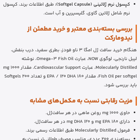
کپسول نرم ژلاتینی (Softgel Capsule):
طبق اطلاعات برند، کپسول
نرم شامل ژلاتین گاوی، گلیسیرین و آب است.
بررسی بسته‌بندی معتبر و خرید مطمئن از
نیدومارکت
هنگام خرید سافت ژل امگا 3 ناو فودز، بطری سفید، درب بنفش،
لیبل نارنجی، لوگوی NOW، عبارت Omega-3 Fish Oil، نوشته
Molecularly Distilled، عبارت Cardiovascular Support، مقدار 1000 mg
Fish Oil per softgel، مقدار 180 EPA / 120 DHA و تعداد 200 Softgels
باید بررسی شود.
مزیت رقابتی نسبت به مکمل‌های مشابه
حاوی 1000 mg روغن ماهی در هر سافت‌ژل.
دارای 180 mg EPA و 120 mg DHA در هر سافت‌ژل.
فرمول Molecularly Distilled طبق اطلاعات رسمی برند.
بسته‌بندی 200 عددی، مناسب مصرف طولانی‌تر نسبت به