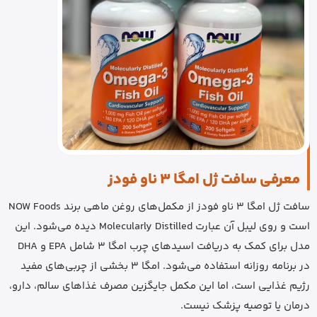
معرفی سافت ژل امگا 3 ناو فودز
سافت ژل امگا 3 ناو فودز از مکمل‌های روغن ماهی برند NOW Foods
است و روی لیبل آن عبارت Molecularly Distilled دیده می‌شود. این
مدل برای کمک به دریافت اسیدهای چرب امگا 3 شامل EPA و DHA
در برنامه روزانه استفاده می‌شود. امگا 3 بخشی از چربی‌های مفید
رژیم غذایی است، اما این مکمل جایگزین مصرف غذاهای سالم، دارو،
درمان یا توصیه پزشک نیست.