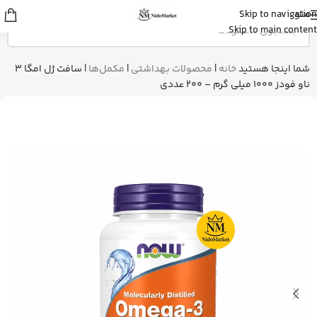
منو
Skip to navigation
عمران
از رشت
Skip to main content
شیرخشک پدیاشور وانیلی رو خرید کرد
5 دقیقه پیش
شما اینجا هستید
خانه
|
محصولات بهداشتی
|
مکمل‌ها
|
سافت ژل امگا 3
ناو فودز 1000 میلی گرم – 200 عددی