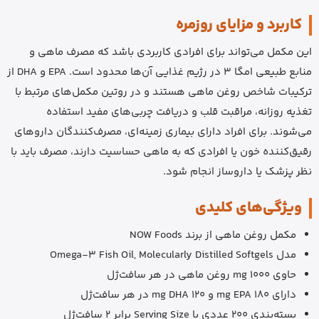
کاربرد و مزایای روزمره
این مکمل می‌تواند برای افرادی کاربردی باشد که مصرف ماهی و
منابع طبیعی امگا 3 در رژیم غذایی آن‌ها محدود است. EPA و DHA از
ترکیبات شاخص روغن ماهی هستند و در روتین مکمل‌های مرتبط با
تغذیه روزانه، مراقبت قلب و دریافت چربی‌های مفید استفاده
می‌شوند. برای افراد دارای بیماری زمینه‌ای، مصرف‌کنندگان داروهای
رقیق‌کننده خون یا افرادی که به ماهی حساسیت دارند، مصرف باید با
نظر پزشک یا داروساز انجام شود.
ویژگی‌های کلیدی
مکمل روغن ماهی از برند NOW Foods
مدل Omega-3 Fish Oil, Molecularly Distilled Softgels
حاوی 1000 mg روغن ماهی در هر سافت‌ژل
دارای 180 mg EPA و 120 mg DHA در هر سافت‌ژل
بسته‌بندی 200 عددی با Serving Size برابر 2 سافت‌ژل