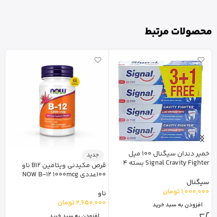
محصولات مرتبط
خمیر دندان سیگنال 100 میل
جدید
Signal Cravity Fighter بسته 4
nt
قرص مکیدنی ویتامین B12 ناو
عددی
100عددی NOW B-12 1000mcg
ا
سیگنال
0
1,000,000
تومان
ناو
2,650,000
تومان
افزودن به سبد خرید
افزودن به سبد خرید