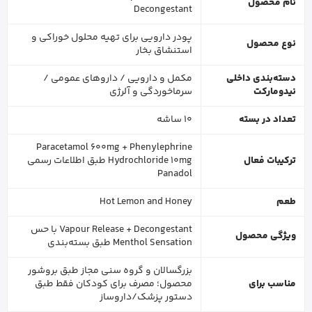
نام محصول
Decongestant
پودر دارویی برای تهیه محلول خوراکی و
نوع محصول
استنشاق بخار
دسته‌بندی داخلی
مکمل و دارویی / داروهای عمومی /
نیدومارکت
سرماخوردگی و آلرژی
تعداد در بسته
10 ساشه
Paracetamol 600mg + Phenylephrine
ترکیبات فعال
Hydrochloride 10mg طبق اطلاعات رسمی
Panadol
طعم
Hot Lemon and Honey
Vapour Release + Decongestant با حس
ویژگی محصول
Menthol Sensation طبق بسته‌بندی
بزرگسالان و گروه سنی مجاز طبق بروشور
مناسب برای
محصول؛ مصرف برای کودکان فقط طبق
دستور پزشک/داروساز