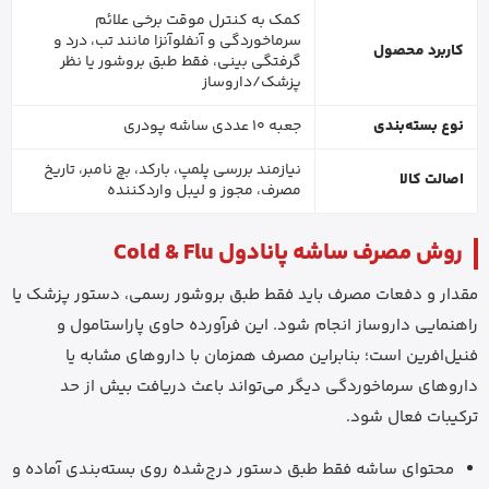
کمک به کنترل موقت برخی علائم
سرماخوردگی و آنفلوآنزا مانند تب، درد و
کاربرد محصول
گرفتگی بینی، فقط طبق بروشور یا نظر
پزشک/داروساز
نوع بسته‌بندی
جعبه 10 عددی ساشه پودری
نیازمند بررسی پلمپ، بارکد، بچ نامبر، تاریخ
اصالت کالا
مصرف، مجوز و لیبل واردکننده
روش مصرف ساشه پانادول Cold & Flu
مقدار و دفعات مصرف باید فقط طبق بروشور رسمی، دستور پزشک یا
راهنمایی داروساز انجام شود. این فرآورده حاوی پاراستامول و
فنیل‌افرین است؛ بنابراین مصرف همزمان با داروهای مشابه یا
داروهای سرماخوردگی دیگر می‌تواند باعث دریافت بیش از حد
ترکیبات فعال شود.
محتوای ساشه فقط طبق دستور درج‌شده روی بسته‌بندی آماده و