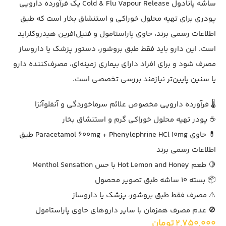
ساشه پانادول Cold & Flu Vapour Release یک فرآورده دارویی
پودری برای تهیه محلول خوراکی و استنشاق بخار است که طبق
اطلاعات رسمی برند، حاوی پاراستامول و فنیل‌افرین هیدروکلراید
است. این دارو باید فقط طبق بروشور، دستور پزشک یا داروساز
مصرف شود و برای افراد دارای بیماری زمینه‌ای، مصرف‌کننده دارو
یا سنین پایین‌تر نیازمند بررسی تخصصی است.
🌡️ فرآورده دارویی مخصوص علائم سرماخوردگی و آنفلوآنزا
☕ پودر تهیه محلول خوراکی گرم و استنشاق بخار
💊 حاوی Paracetamol 600mg + Phenylephrine HCl 10mg طبق
اطلاعات رسمی برند
🍋 طعم Hot Lemon and Honey با حس Menthol Sensation
📦 بسته 10 ساشه طبق تصویر محصول
⚠️ مصرف فقط طبق بروشور، پزشک یا داروساز
🚫 عدم مصرف همزمان با سایر داروهای حاوی پاراستامول
2,750,000
تومان