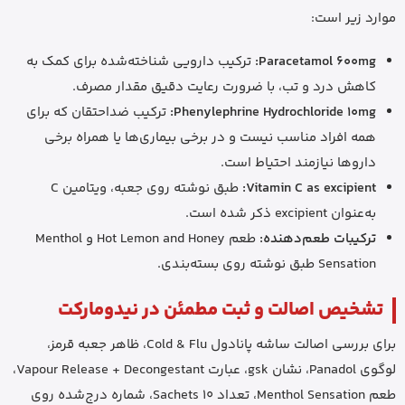
موارد زیر است:
Paracetamol 600mg:
ترکیب دارویی شناخته‌شده برای کمک به
کاهش درد و تب، با ضرورت رعایت دقیق مقدار مصرف.
Phenylephrine Hydrochloride 10mg:
ترکیب ضداحتقان که برای
همه افراد مناسب نیست و در برخی بیماری‌ها یا همراه برخی
داروها نیازمند احتیاط است.
Vitamin C as excipient:
طبق نوشته روی جعبه، ویتامین C
به‌عنوان excipient ذکر شده است.
ترکیبات طعم‌دهنده:
طعم Hot Lemon and Honey و Menthol
Sensation طبق نوشته روی بسته‌بندی.
تشخیص اصالت و ثبت مطمئن در نیدومارکت
برای بررسی اصالت ساشه پانادول Cold & Flu، ظاهر جعبه قرمز،
لوگوی Panadol، نشان gsk، عبارت Vapour Release + Decongestant،
طعم Menthol Sensation، تعداد 10 Sachets، شماره درج‌شده روی