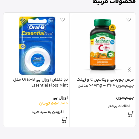
محصولات مرتبط
قرص جویدنی ویتامین C و زینک
نخ دندان اورال بی Oral-B مدل
جیمیسون 600mg – 340 عددی
Essential Floss Mint
100عددی 
جیمیسون
اورال بی
550,000
تومان
نا
اطلاعات بیشتر
0
افزودن به سبد خرید