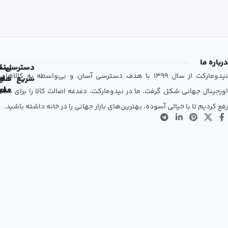
درباره ما
دسترسی
لین
نم
نیدومارکت از سال 1399 با هدف دسترسی آسان و بی‌واسطه به کالاهای
سریع
های
ها
مفی
اع
اورجینال جهانی شکل گرفت. ما در نیدومارکت، دغدغه اصالت کالا را برای شما
رفع کردیم تا با خیالی آسوده، بهترین‌های بازار جهانی را در خانه داشته باشید.