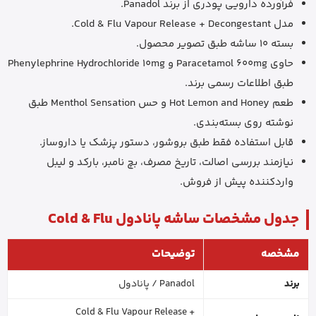
فرآورده دارویی پودری از برند Panadol.
مدل Cold & Flu Vapour Release + Decongestant.
بسته 10 ساشه طبق تصویر محصول.
حاوی Paracetamol 600mg و Phenylephrine Hydrochloride 10mg
طبق اطلاعات رسمی برند.
طعم Hot Lemon and Honey و حس Menthol Sensation طبق
نوشته روی بسته‌بندی.
قابل استفاده فقط طبق بروشور، دستور پزشک یا داروساز.
نیازمند بررسی اصالت، تاریخ مصرف، بچ نامبر، بارکد و لیبل
واردکننده پیش از فروش.
جدول مشخصات ساشه پانادول Cold & Flu
مشخصه
توضیحات
برند
Panadol / پانادول
Cold & Flu Vapour Release +