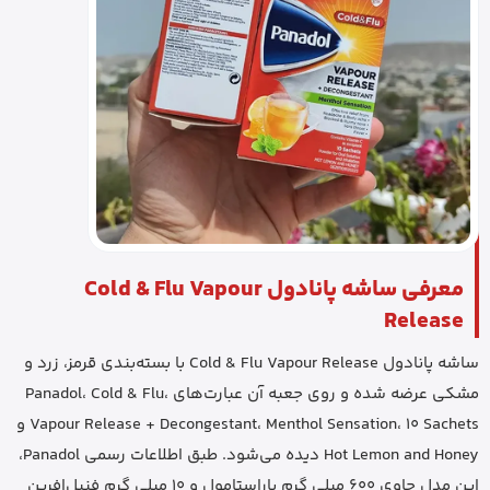
معرفی ساشه پانادول Cold & Flu Vapour
Release
ساشه پانادول Cold & Flu Vapour Release با بسته‌بندی قرمز، زرد و
مشکی عرضه شده و روی جعبه آن عبارت‌های Panadol، Cold & Flu،
Vapour Release + Decongestant، Menthol Sensation، 10 Sachets و
Hot Lemon and Honey دیده می‌شود. طبق اطلاعات رسمی Panadol،
این مدل حاوی 600 میلی گرم پاراستامول و 10 میلی گرم فنیل‌افرین