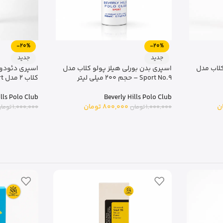
-20%
-20%
جدید
جدید
کلاب مدل
اسپری بدن بورلی هیلز پولو کلاب مدل
اسپری دئودورا
Sport No.9 – حجم 200 میلی لیتر
کلاب 2 مدل Sport
ills Polo Club
Beverly Hills Polo Club
ن
800,000
تومان
1,000,000
تومان
1,000,000
توما