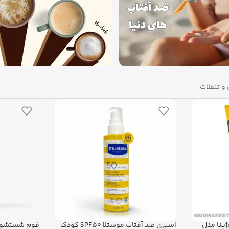
و تنقلات
ژینا مدل
اسپری ضد آفتاب موستلا SPF50 کودک