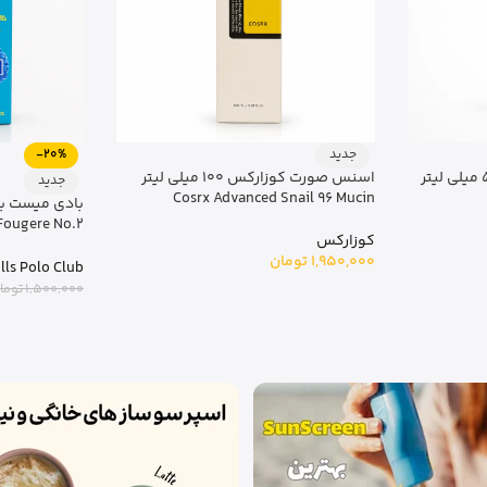
جدید
-20%
اسپری ضد ریزش پریورین 50 میلی لیتر
اسنس صورت کوزارکس 100 میلی لیتر
جدید
Cosrx Advanced Snail 96 Mucin
بادی میست بو
کوزارکس
لیتر
1,950,000
تومان
ills Polo Club
1,500,000
توما