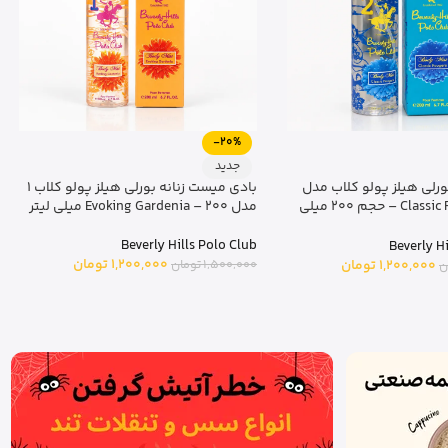
-20%
جدید
رلی هیلز پولو کلاب مدل
بادی میست زنانه بورلی هیلز پولو کلاب 1
Classic Fougere No.2 – حجم 200 میلی
مدل Evoking Gardenia – 200 میلی لیتر
Beverly Hills Polo Club
Beverly H
1,200,000
تومان
1,500,000
تومان
1,200,000
تومان
ن