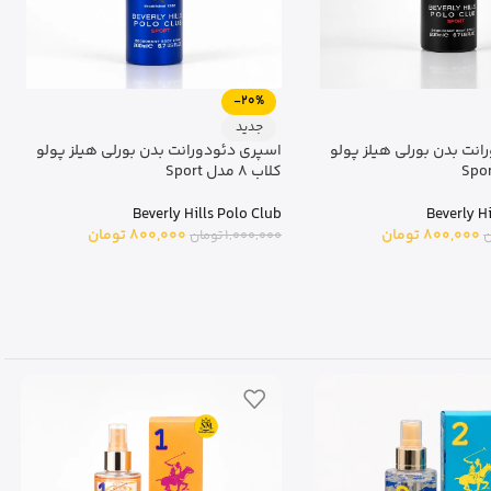
-20%
جدید
نت بدن بورلی هیلز پولو
اسپری دئودورانت بدن بورلی هیلز پولو
کلاب 8 مدل Sport
Beverly Hills Polo Club
Beverly H
800,000
تومان
800,000
تومان
ن
1,000,000
تومان