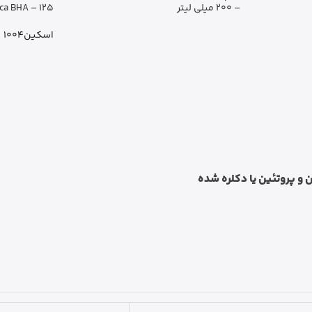
– 200 میلی لیتر
Tea-Trica BHA – 125
اسکین1004
 و پروتئین یا دکلره شده