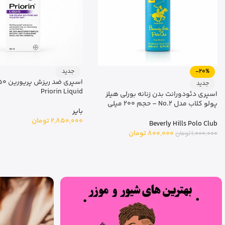
-20%
جدید
جدید
Priorin Liquid
اسپری دئودورانت بدن زنانه بورلی هیلز
پولو کلاب مدل No.2 – حجم 200 میلی
بایر
لیتر
2,850,000
تومان
Beverly Hills Polo Club
800,000
تومان
1,000,000
تومان