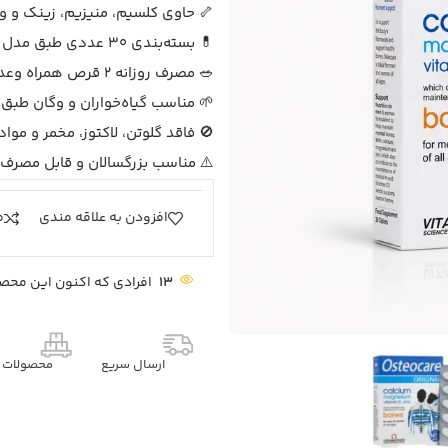
🦴 حاوی کلسیم، منیزیم، زینک و ویت
💊 بسته‌بندی 30 عددی طبق مدل تصویر
🥗 مصرف روزانه 2 قرص همراه وعده اصلی غذایی
🌱 مناسب گیاه‌خواران و وگان طبق 
🚫 فاقد گلوتن، لاکتوز، مخمر و موا
⚠️ مناسب بزرگسالان و قابل مصرف
افزودن به علاقه مندی
م
13
افرادی که اکنون این محصو
ارسال سریع
محصولات م