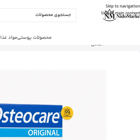
Skip to navigation
Skip to main content
مهرنوش
از تهران
کلروفیل مایع ناو نعنایی رو خرید کرد
12 دقیقه پیش
محصولات پوستی
مواد غذا
شما اینجا هستید
خانه
|
محصولات بهداشتی
|
مکمل‌ها
|
قرص 
30 عددی