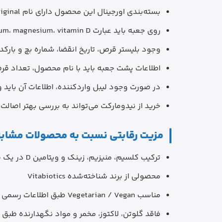
بسته‌بندی اورجینال این محصول دارای نام Osteocare Original و لوگوی Vitabiotics است.
روی جعبه باید عبارت calcium، magnesium، vitamin D و zinc قابل مشاهده باشد.
وجود بلیستر قرص، تاریخ انقضا، شماره بچ و بارکد
اطلاعات پشت جعبه باید با نام محصول، تعداد ق
در صورت وجود لیبل واردکننده، اطلاعات آن باید 
خرید از نیدومارکت می‌تواند به بررسی بهتر اصال
مزیت رقابتی نسبت به محصولات مشابه
ترکیب کلسیم، منیزیم، زینک و ویتامین D در یک فرمول
محصولی از برند شناخته‌شده Vitabiotics
مناسب Vegetarian / Vegan طبق اطلاعات رسمی برند
فاقد گلوتن، لاکتوز، مخمر و مواد نگهدارنده طبق ا