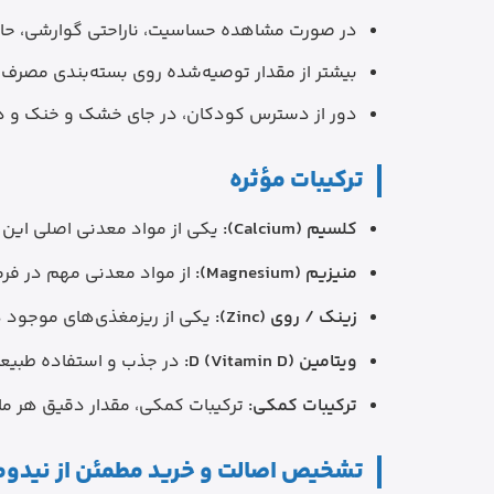
در صورت مشاهده حساسیت، ناراحتی گوارشی، حالت
بیشتر از مقدار توصیه‌شده روی بسته‌بندی مصرف
دور از دسترس کودکان، در جای خشک و خنک و دو
ترکیبات مؤثره
کلسیم (Calcium):
یکی از مواد معدنی اصلی این ف
منیزیم (Magnesium):
از مواد معدنی مهم در فرمول Osteocare Original است و در عملکرد طبیعی عضلات و حفظ سلامت طبیعی استخ
زینک / روی (Zinc):
یکی از ریزمغذی‌های موجود 
ویتامین D (Vitamin D):
در جذب و استفاده طبیعی
ترکیبات کمکی:
ترکیبات کمکی، مقدار دقیق هر ماده و درصد ارزش غذایی ب
تشخیص اصالت و خرید مطمئن از نیدوم