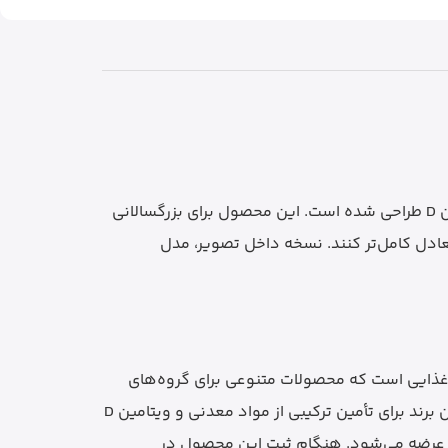
Vitabiotics Osteocare Original یک مکمل غذایی از برند ویتابیوتیکس است که با ترکیب کلسیم، منیزیم، زینک و ویتامین D طراحی شده است. این محصول برای بزرگسالانی
عادل کامل‌تر کنند. نسخه داخل تصویر، مدل
ل‌های غذایی است که محصولات متنوعی برای گروه‌های
مختلف سنی و نیازهای روزمره تولید می‌کند. سری Osteocare این برند برای تأمین ترکیبی از مواد معدنی و ویتامین D
 عرضه می‌شود. هنگام ثبت این محصول در