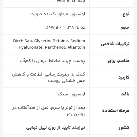
with Birch Sap
نوع
لوسیون مرطوب‌کننده صورت
حجم
100ml / 3.38 fl. oz.
Birch Sap، Glycerin، Betaine، Sodium
ترکیبات شاخص
Hyaluronate، Panthenol، Allantoin
مناسب برای
پوست چرب، مختلط، نرمال یا کم‌آب
کمک به رطوبت‌رسانی، لطافت و کاهش
کاربرد
حس خشکی پوست
بافت
لوسیون سبک
بعد از تونر یا سرم، قبل از ضدآفتاب در
مرحله استفاده
روتین روز
کشور
نیازمند تأیید از روی لیبل نهایی