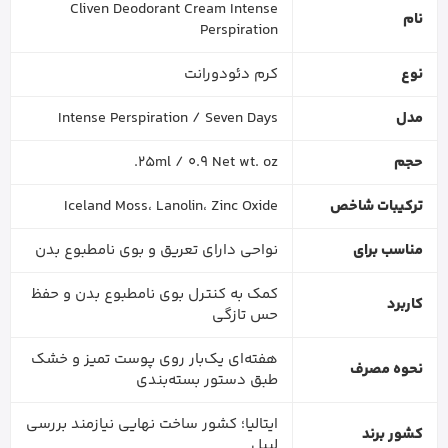
Cliven Deodorant Cream Intense
نام
Perspiration
نوع
کرم دئودورانت
مدل
Intense Perspiration / Seven Days
حجم
25ml / 0.9 Net wt. oz.
ترکیبات شاخص
Iceland Moss، Lanolin، Zinc Oxide
مناسب برای
نواحی دارای تعریق و بوی نامطبوع بدن
کمک به کنترل بوی نامطبوع بدن و حفظ
کاربرد
حس تازگی
هفته‌ای یک‌بار روی پوست تمیز و خشک
نحوه مصرف
طبق دستور بسته‌بندی
ایتالیا؛ کشور ساخت نهایی نیازمند بررسی
کشور برند
لیبل