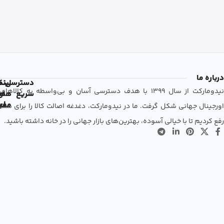
درباره ما
دسترسی
لین
نم
نیدومارکت از سال 1399 با هدف دسترسی آسان و بی‌واسطه به کالاهای
سریع
های
ها
مفی
اع
اورجینال جهانی شکل گرفت. ما در نیدومارکت، دغدغه اصالت کالا را برای شما
رفع کردیم تا با خیالی آسوده، بهترین‌های بازار جهانی را در خانه داشته باشید.