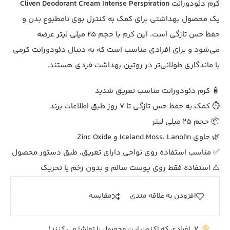
کرم دئودورانت
Cliven Deodorant Cream Intense Perspiration
یک محصول بهداشتی برای کمک به کنترل بوی نامطبوع بدن و
حفظ حس تازگی است. این کرم با حجم 25 میلی لیتر عرضه
می‌شود و برای افرادی مناسب است که به دنبال دئودورانت کرمی
با ماندگاری طولانی‌تر در روتین بهداشت فردی هستند.
🧴 کرم دئودورانت مناسب تعریق شدید
⏱ کمک به حفظ حس تازگی تا 7 روز طبق اطلاعات برند
📦 حجم 25 میلی لیتر
🌿 حاوی Iceland Moss، Lanolin و Zinc Oxide
✅ مناسب استفاده روی نواحی دارای تعریق، طبق دستور محصول
⚠️ استفاده فقط روی پوست سالم و بدون زخم یا تحریک
افزودن به علاقه مندی
مقايسه
7
افرادی که اکنون این محصول را تماشا می کنند!