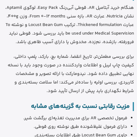
هنگام خرید آبتامیل AR، قوطی آبی‌رنگ Easy Pack، لوگوی Aptamil،
نشان Nutricia، عبارت AR، بازه سنی From 0-12 months، وزن 400g،
عبارت Thickened formulation، ترکیب Locust Bean Gum و نوشته To
be used under Medical Supervision باید بررسی شود. قوطی نباید
فرورفته، بازشده، نم‌زده، مخدوش یا دارای آسیب ظاهری باشد.
برای بررسی مطمئن‌تر، تاریخ انقضا، شماره بچ، بارکد، پلمپ داخلی،
کیفیت چاپ لیبل و اطلاعات واردکننده در صورت وجود باید با نسخه
نهایی تطبیق داده شود. نیدومارکت با ارائه تصویر و مشخصات
کاربردی، بررسی اولیه را ساده‌تر می‌کند؛ اما سلامت بسته‌بندی و
شرایط نگهداری باید پیش از ارسال تأیید شود.
مزیت رقابتی نسبت به گزینه‌های مشابه
فرمول تخصصی AR برای مدیریت تغذیه‌ای برگشت شیر.
دارای فرمول غلیظ‌شونده طبق نوشته روی قوطی.
حاوی Locust Bean Gum طبق اطلاعات بسته‌بندی.