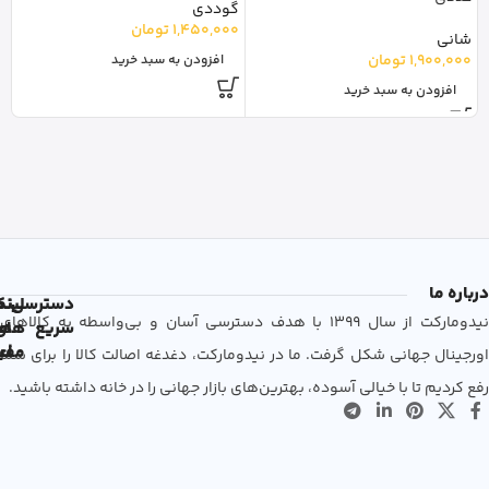
گوددی
1,450,000
تومان
شانی
1,900,000
تومان
افزودن به سبد خرید
افزودن به سبد خرید
درباره ما
دسترسی
لین
نم
نیدومارکت از سال 1399 با هدف دسترسی آسان و بی‌واسطه به کالاهای
سریع
های
ها
مفی
اع
اورجینال جهانی شکل گرفت. ما در نیدومارکت، دغدغه اصالت کالا را برای شما
رفع کردیم تا با خیالی آسوده، بهترین‌های بازار جهانی را در خانه داشته باشید.