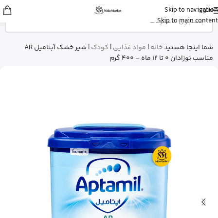
منو
Skip to navigation
زهرا
از گرگان
Skip to main content
کپسول پریورین بایر آلمان رو خرید کرد
20 دقیقه پیش
شما اینجا هستید
خانه
|
مواد غذایی
|
کودک
|
شیر خشک آبتامیل AR
مناسب نوزادان 0 تا 12 ماه – 400 گرم