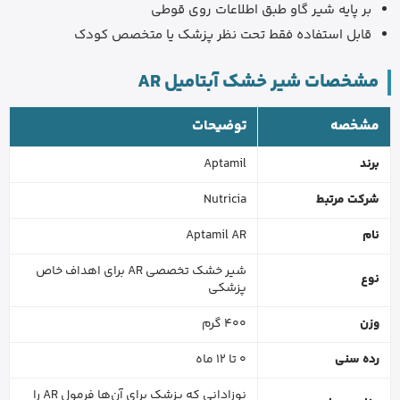
بر پایه شیر گاو طبق اطلاعات روی قوطی
قابل استفاده فقط تحت نظر پزشک یا متخصص کودک
مشخصات شیر خشک آبتامیل AR
مشخصه
توضیحات
برند
Aptamil
شرکت مرتبط
Nutricia
نام
Aptamil AR
شیر خشک تخصصی AR برای اهداف خاص
نوع
پزشکی
وزن
400 گرم
رده سنی
0 تا 12 ماه
نوزادانی که پزشک برای آن‌ها فرمول AR را