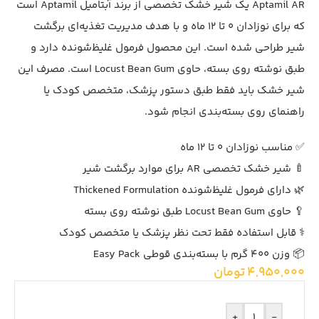
Aptamil AR یک شیر خشک تخصصی از برند آبتامیل Aptamil است
که برای نوزادان 0 تا 12 ماه و با هدف مدیریت تغذیه‌ای برگشت
شیر طراحی شده است. این محصول فرمول غلیظ‌شونده دارد و
طبق نوشته روی بسته، حاوی Locust Bean Gum است. مصرف این
شیر خشک باید فقط طبق دستور پزشک، متخصص کودک یا
راهنمای روی بسته‌بندی انجام شود.
✅ مناسب نوزادان 0 تا 12 ماه
🍼 شیر خشک تخصصی AR برای موارد برگشت شیر
🌿 دارای فرمول غلیظ‌شونده Thickened Formulation
🥄 حاوی Locust Bean Gum طبق نوشته روی بسته
⚕️ قابل استفاده فقط تحت نظر پزشک یا متخصص کودک
📦 وزن 400 گرم با بسته‌بندی قوطی Easy Pack
4,950,000
تومان
+
-