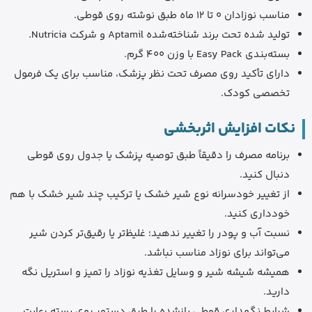
مناسب نوزادان 0 تا 12 ماه طبق نوشته روی قوطی.
تولید شده تحت برند شناخته‌شده Aptamil و شرکت Nutricia.
بسته‌بندی Easy Pack با وزن 400 گرم.
دارای تأکید روی مصرف تحت نظر پزشک، مناسب برای یک فرمول
تخصصی کودک.
نکات افزایش اثربخشی
برنامه مصرف را دقیقاً طبق توصیه پزشک یا جدول روی قوطی
دنبال کنید.
از تغییر خودسرانه نوع شیر خشک یا ترکیب چند شیر خشک با هم
خودداری کنید.
نسبت آب و پودر را تغییر ندهید؛ غلیظ‌تر یا رقیق‌تر کردن شیر
می‌تواند برای نوزاد مناسب نباشد.
همیشه شیشه شیر و وسایل تغذیه نوزاد را تمیز و استریل نگه
دارید.
شرایط نگهداری قوطی بازشده را طبق دستور روی بسته رعایت