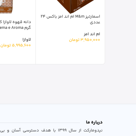
اسمارتیز M&m ام اند امز باکس 24
عددی
گرم Lavazza Crema e Aroma
ام اند امز
لاوازا
3,950,000
تومان
5,995,600
تومان
درباره ما
نیدومارکت از سال 1399 با هدف دسترسی آسان 