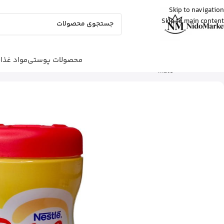
Skip to navigation
Skip to main content
زهرا
از گرگان
کپسول پریورین بایر آلمان رو خرید کرد
20 دقیقه پیش
محصولات پوستی
مواد غذا
شما اینجا هستید
خانه
|
مواد غذایی
|
قهوه و کاپوچینو
|
mate