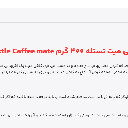
نستله 400 گرم Nestle Caffee mate
ممکن و فقط با اضافه کردن مقداری آب داغ آماده و به دست می آید، کافی‌ میت یک افز
د. به محض اضافه کردن آب داغ به کافی میت عطر و بوی دلنشینی کل فضا را در
له (Coffee-Mate)‏ بیشتر از شربت گلوکز که پایه آن قند است ساخته شده است و باید توجه داشته باش
طعم خاصی می­دهد. وقتی که ازآن استفاده می­کنید و آن را در داخل قهوه خود