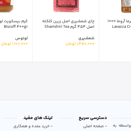
دانه قهوه لاوازا کرما آروما 1000
چای شمشیری اصل زرین کلکته
اصل 454 گرم Shamshiri Tea
Biscoff 400gr
شمشیری
لوتوس
1,450,000
تومان
1,100,000
تومان
دسترسی سریع
لینک های مفید
و بی‌واسطه به
- صفحه اصلی
- خرید عمده و همکاری