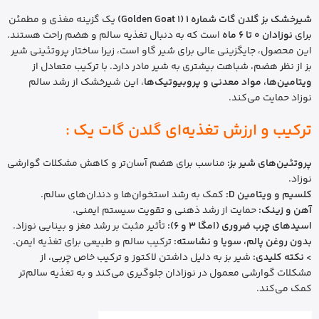
شیرخشک بز گلدن گات شماره 1 (Golden Goat 1)
یک گزینه مغذی و مطمئن
برای
نوزادان 0 تا 6 ماه
است که به دنبال تغذیه سالم و هضم راحت هستند.
این محصول، جایگزینی عالی برای شیر گاو است، زیرا ساختار پروتئینی شیر
بز از نظر هضم، شباهت بیشتری به شیر مادر دارد. با ترکیب متعادل از
ویتامین‌ها، مواد معدنی و پروبیوتیک‌ها
، این شیرخشک از رشد سالم
نوزاد حمایت می‌کند.
ترکیب و ارزش تغذیه‌ای گلدن گات یک :
پروتئین‌های شیر بز:
مناسب برای هضم آسان‌تر و کاهش مشکلات گوارشی
نوزاد.
کلسیم و ویتامین D:
کمک به رشد استخوان‌ها و دندان‌های سالم.
آهن و زینک:
حمایت از رشد ذهنی و تقویت سیستم ایمنی.
اسیدهای چرب ضروری (امگا 3 و 6):
تأثیر مثبت بر رشد مغز و بینایی نوزاد.
بدون روغن پالم، سویا و نشاسته:
ترکیب سالم و طبیعی برای تغذیه ایمن.
>
نکته کلیدی:
شیر بز به دلیل داشتن لاکتوز و ترکیب خاص چربی، از
مشکلات گوارشی معمول در نوزادان جلوگیری می‌کند و به تغذیه سالم‌تر
کمک می‌کند.