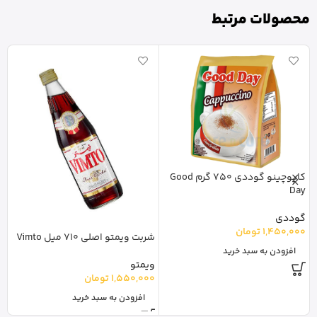
محصولات مرتبط
کاپوچینو گوددی 750 گرم Good
Day
شک
گوددی
نو
1,450,000
تومان
شربت ویمتو اصلی 710 میل Vimto
0
افزودن به سبد خرید
ویمتو
1,550,000
تومان
افزودن به سبد خرید