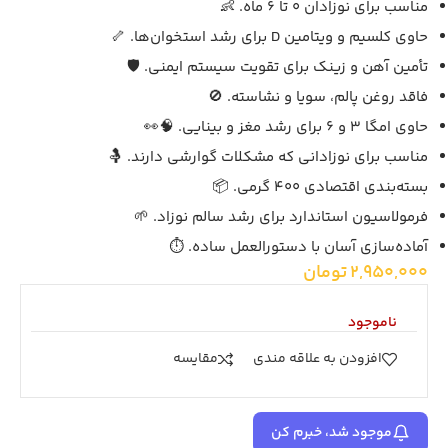
مناسب برای نوزادان 0 تا 6 ماه. 👶
حاوی کلسیم و ویتامین D برای رشد استخوان‌ها. 🦴
تأمین آهن و زینک برای تقویت سیستم ایمنی. 🛡️
فاقد روغن پالم، سویا و نشاسته. 🚫
حاوی امگا 3 و 6 برای رشد مغز و بینایی. 🧠👀
مناسب برای نوزادانی که مشکلات گوارشی دارند. 🤱
بسته‌بندی اقتصادی 400 گرمی. 📦
فرمولاسیون استاندارد برای رشد سالم نوزاد. 🌱
آماده‌سازی آسان با دستورالعمل ساده. ⏱️
2,950,000
تومان
ناموجود
افزودن به علاقه مندی
مقايسه
موجود شد، خبرم کن