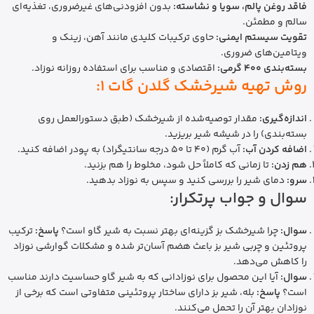
فاقد روغن پالم، سویا و نشاسته:
بدون افزودنی‌های غیرضروری، تغذیه‌ای
سالم و مطمئن.
تقویت سیستم ایمنی:
حاوی ترکیبات کلیدی مانند آهن، زینک و
ویتامین‌های ضروری.
بسته‌بندی 400 گرمی:
اقتصادی و مناسب برای استفاده روزانه نوزاد.
روش تهیه شیرخشک گلدن گات 1:
اندازه‌گیری:
مقدار توصیه‌شده از شیرخشک (طبق دستورالعمل روی
بسته‌بندی) را در شیشه شیر بریزید.
اضافه کردن آب:
آب گرم (40 تا 50 درجه سانتیگراد) به پودر اضافه کنید.
هم زدن:
تا زمانی که کاملاً حل شود، مخلوط را هم بزنید.
سرو:
دمای شیر را بررسی کنید و سپس به نوزاد بدهید.
سوال و جواب پرتکرار:
سوال:
چرا شیرخشک بز گزینه‌ای بهتر نسبت به شیر گاو است؟
پاسخ:
ترکیب
پروتئین و چربی شیر بز باعث هضم آسان‌تر شده و مشکلات گوارشی نوزاد
را کاهش می‌دهد.
سوال:
آیا این محصول برای نوزادانی که به شیر گاو حساسیت دارند مناسب
است؟
پاسخ:
بله، شیر بز دارای ساختار پروتئینی متفاوتی است که برخی از
نوزادان بهتر آن را تحمل می‌کنند.