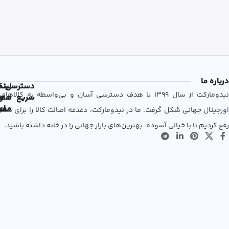
درباره ما
دسترسی
لین
نم
نیدومارکت از سال 1399 با هدف دسترسی آسان و بی‌واسطه به کالاهای
سریع
های
ها
مفی
اع
اورجینال جهانی شکل گرفت. ما در نیدومارکت، دغدغه اصالت کالا را برای شما
رفع کردیم تا با خیالی آسوده، بهترین‌های بازار جهانی را در خانه داشته باشید.