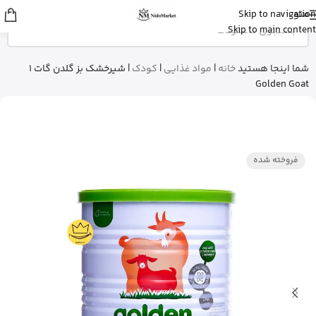
منو
Skip to navigation
زهرا
از گرگان
Skip to main content
کپسول پریورین بایر آلمان رو خرید کرد
20 دقیقه پیش
شما اینجا هستید
خانه
|
مواد غذایی
|
کودک
|
شیرخشک بز گلدن گات 1
Golden Goat
فروخته شده