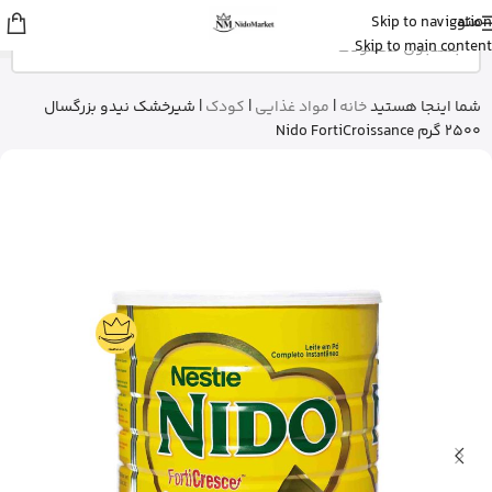
منو
Skip to navigation
مهرنوش
از تهران
Skip to main content
کلروفیل مایع ناو نعنایی رو خرید کرد
12 دقیقه پیش
شما اینجا هستید
خانه
|
مواد غذایی
|
کودک
|
شیرخشک نیدو بزرگسال
2500 گرم Nido FortiCroissance