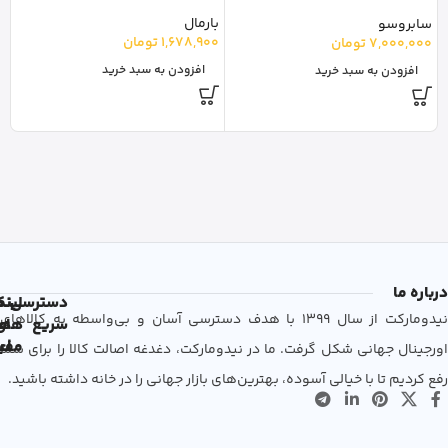
oil
نو
بارمال
سابروسو
0
1,678,900
تومان
7,000,000
تومان
افزودن به سبد خرید
افزودن به سبد خرید
درباره ما
دسترسی
لین
نم
نیدومارکت از سال 1399 با هدف دسترسی آسان و بی‌واسطه به کالاهای
سریع
های
ها
مفی
اع
اورجینال جهانی شکل گرفت. ما در نیدومارکت، دغدغه اصالت کالا را برای شما
رفع کردیم تا با خیالی آسوده، بهترین‌های بازار جهانی را در خانه داشته باشید.