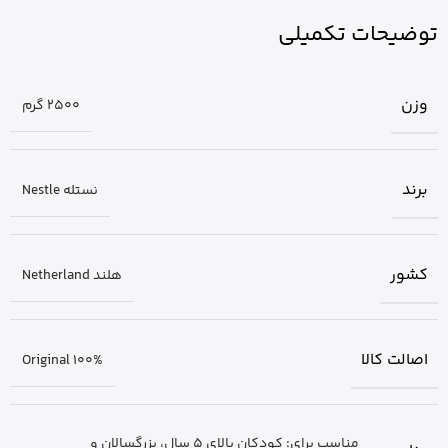
توضیحات تکمیلی
وزن
2500 گرم
برند
نستله Nestle
کشور
هلند Netherland
اصالت کالا
Original 100%
مناسب برای: کودکان بالای 5 سال، بزرگسالان و