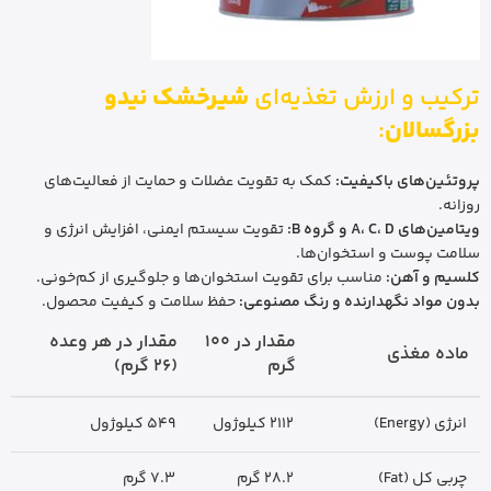
ترکیب و ارزش تغذیه‌ای
شیرخشک نیدو
بزرگسالان
:
پروتئین‌های باکیفیت:
کمک به تقویت عضلات و حمایت از فعالیت‌های
روزانه.
ویتامین‌های A، C، D و گروه B:
تقویت سیستم ایمنی، افزایش انرژی و
سلامت پوست و استخوان‌ها.
کلسیم و آهن:
مناسب برای تقویت استخوان‌ها و جلوگیری از کم‌خونی.
بدون مواد نگهدارنده و رنگ مصنوعی:
حفظ سلامت و کیفیت محصول.
مقدار در 100
مقدار در هر وعده
ماده مغذی
گرم
(26 گرم)
انرژی (Energy)
2112 کیلوژول
549 کیلوژول
چربی کل (Fat)
28.2 گرم
7.3 گرم