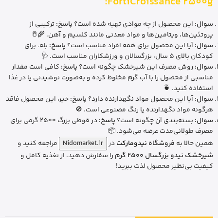
FortiCroissance 2500g:
سوال:
این محصول از چه موادی تهیه شده است؟
پاسخ:
ترکیبی از
پروتئین‌ها، ویتامین‌ها و مواد معدنی مانند کلسیم و آهن. 🌾🥛
سوال:
آیا این محصول برای همه افراد مناسب است؟
پاسخ:
بله، برای
کودکان بالای 5 سال، بزرگسالان و ورزشکاران مناسب است. 🩺
سوال:
روش مصرف این شیرخشک چگونه است؟
پاسخ:
کافی است مقدار
مناسبی از محصول را با آب گرم مخلوط کرده و به‌صورت نوشیدنی یا در غذا
استفاده کنید. 🍵
سوال:
آیا این محصول مواد نگهدارنده دارد؟
پاسخ:
خیر، این محصول فاقد
هرگونه مواد نگهدارنده یا رنگ مصنوعی است. 🚫
سوال:
بسته‌بندی آن چگونه است؟
پاسخ:
در قوطی بزرگ 2500 گرمی برای
مصرف طولانی‌مدت عرضه می‌شود. 📦
همین حالا به
فروشگاه
نیدومارکت
در
Nidomarket.ir
مراجعه کنید و
شیرخشک نیدو بزرگسال 2500 گرم
را سفارش دهید. از تغذیه کامل و
کیفیت بی‌نظیر محصول لذت ببرید!