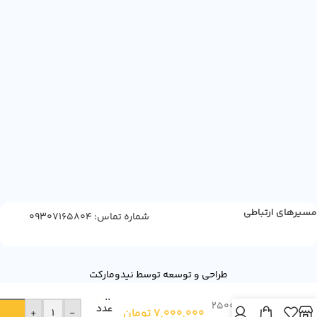
مسیرهای ارتباطی
شماره تماس: 09307165804
طراحی و توسعه توسط نیدومارکت
شیرخشک نیدو
12
بزرگسال 2500
عدد
7,000,000
تومان
+
-