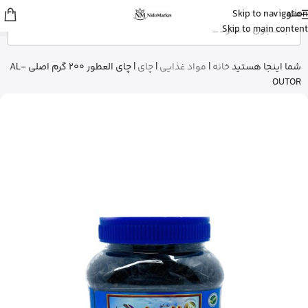
منو
Skip to navigation
علی
از ساری
Skip to main content
بالم سیکاپلاست لاروش پوزای رو خرید
کرد
15 دقیقه پیش
شما اینجا هستید
خانه
|
مواد غذایی
|
چای
|
چای العطور 200 گرم اصلی AL-
OUTOR