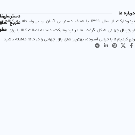
درباره ما
دسترسی
لین
نم
نیدومارکت از سال 1399 با هدف دسترسی آسان و بی‌واسطه به کالاهای
سریع
های
ها
مفی
اع
اورجینال جهانی شکل گرفت. ما در نیدومارکت، دغدغه اصالت کالا را برای شما
رفع کردیم تا با خیالی آسوده، بهترین‌های بازار جهانی را در خانه داشته باشید.