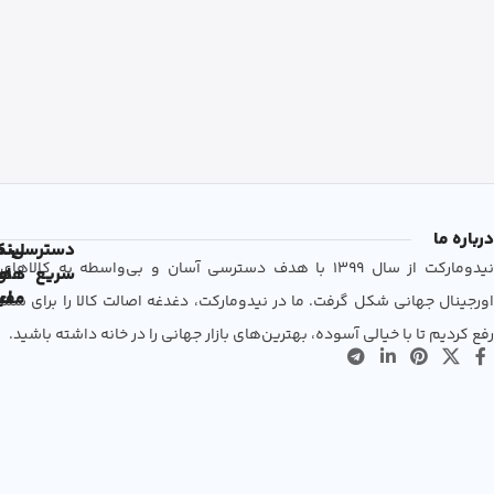
درباره ما
دسترسی
لین
نم
نیدومارکت از سال 1399 با هدف دسترسی آسان و بی‌واسطه به کالاهای
سریع
های
ها
مفی
اع
اورجینال جهانی شکل گرفت. ما در نیدومارکت، دغدغه اصالت کالا را برای شما
رفع کردیم تا با خیالی آسوده، بهترین‌های بازار جهانی را در خانه داشته باشید.