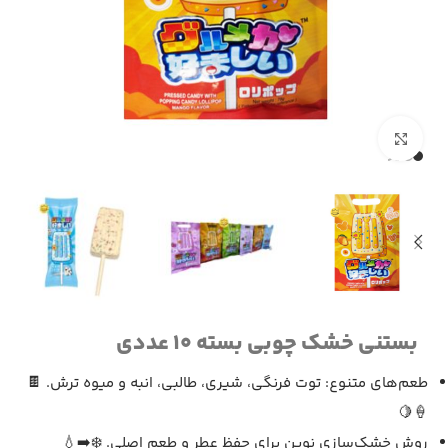
برای بزرگنمایی کلیک کنید
بستنی خشک چوبی بسته 10 عددی
طعم‌های متنوع: توت فرنگی، شیری، طالبی، انبه و میوه ترش. 🍫
🍦🍋
روش خشک‌سازی نوین برای حفظ عطر و طعم اصلی. ❄️➡️💧