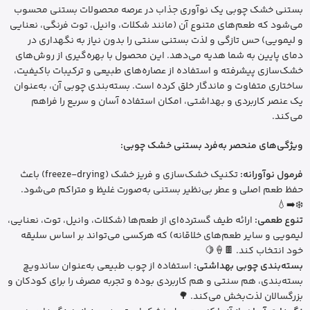
بستنی خشک چوبی یک نوآوری جذاب در عرصه محصولات بستنی محسوب
می‌شود که طعم‌های متنوع آن (مانند شکلات، وانیل، توت فرنگی، نعنایی
و لیمویی) حس تازگی و لذت بستنی سنتی را بدون نیاز به نگهداری در
دمای پایین به شما هدیه می‌دهد. این محصول با بهره‌گیری از روش‌های
خشک‌سازی پیشرفته و استفاده از عصاره‌های طبیعی و ترکیبات باکیفیت،
ساختاری متفاوت و ماندگار خلق کرده است. بسته‌بندی چوبی آن، به‌عنوان
یک عنصر کاربردی و بهداشتی، امکان استفاده آسان و سریع را فراهم
می‌کند.
ویژگی‌های منحصر به‌فرد بستنی خشک چوبی:
فرمول نوآورانه:
تکنیک خشک‌سازی و فریز خشک (freeze-drying) باعث
حفظ طعم اصلی و عطر بی‌نظیر بستنی به‌صورت غلیظ و متراکم می‌شود.
❄️➡️💧
تنوع طعمی:
ارائه طیف گسترده‌ای از طعم‌ها (شکلات، وانیل، توت، نعنایی،
لیمویی و سایر طعم‌های خلاقانه) که هرکسی می‌تواند بر اساس سلیقه
خود انتخاب کند. 🍫🍦🍋
بسته‌بندی چوبی بهداشتی:
استفاده از چوب طبیعی به‌عنوان ساندویچ
بسته‌بندی، هم سنتی و هم کاربردی بوده و تجربه مصرف را برای کودکان و
بزرگسالان لذت‌بخش می‌کند. 🌳