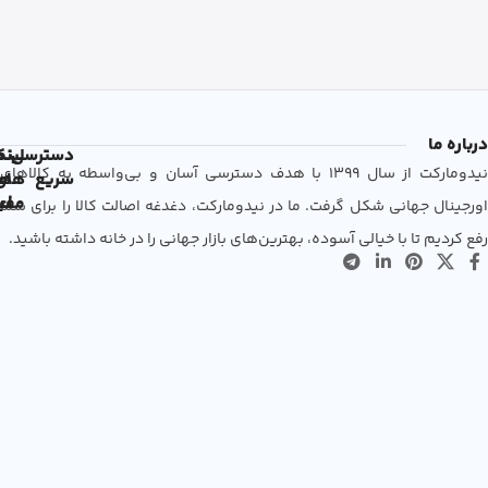
درباره ما
دسترسی
لین
نم
نیدومارکت از سال 1399 با هدف دسترسی آسان و بی‌واسطه به کالاهای
سریع
های
ها
مفی
اع
اورجینال جهانی شکل گرفت. ما در نیدومارکت، دغدغه اصالت کالا را برای شما
رفع کردیم تا با خیالی آسوده، بهترین‌های بازار جهانی را در خانه داشته باشید.