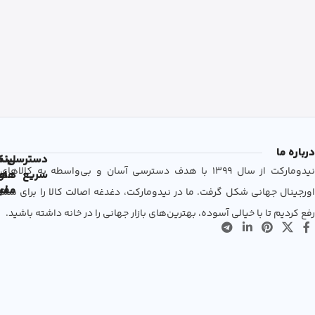
درباره ما
دسترسی
لین
نم
نیدومارکت از سال 1399 با هدف دسترسی آسان و بی‌واسطه به کالاهای
سریع
های
ها
مفی
اع
اورجینال جهانی شکل گرفت. ما در نیدومارکت، دغدغه اصالت کالا را برای شما
رفع کردیم تا با خیالی آسوده، بهترین‌های بازار جهانی را در خانه داشته باشید.