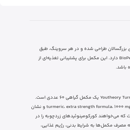
Extra S یک مکمل غذایی گیاهی از برند Youtheory است که برای بزرگسالان طراحی شده و در هر سروینگ، طبق
اطلاعات رسمی برند، 1000mg عصاره زردچوبه استانداردشده به 95% کورکومینوئید به‌همراه 10mg عصاره فلفل سیاه BioPerine دارد. این مکمل برای پشتیبانی تغذیه‌ای از
 باشد.
کپسول زردچوبه یوتئوری با نام Youtheory Turmeric Extra Strength Formula یک مکمل گیاهی 60 عددی است.
روی بسته‌بندی تصویر ارسالی، عبارت turmeric، extra strength formula، 1000 mg، 60 vegetarian capsules و نشان
سب است که می‌خواهند کورکومینوئیدهای زردچوبه را در
 مصرف مکمل‌ها به شرایط بدنی، رژیم غذایی،