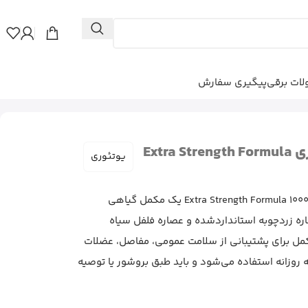
ات برقی
پیگیری سفارش
کپسول زردچوبه یوتئوری Extra Strength Formula
یوتئوری
کپسول زردچوبه یوتئوری مدل Extra Strength Formula 1000mg یک مکمل گیاهی
ه زردچوبه استانداردشده و عصاره فلفل سیاه
این مکمل برای پشتیبانی از سلامت عمومی، مفاصل، عضلات
ه روزانه استفاده می‌شود و باید طبق بروشور یا توصیه