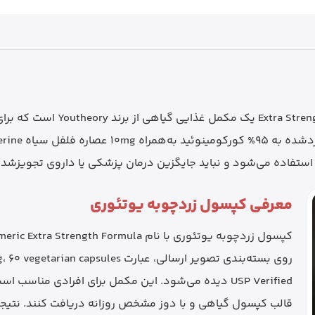
مدل trength Formula 1000mg
تفاده می‌شود و نباید جایگزین درمان پزشکی یا داروی تجویزشده
معرفی کپسول زردچوبه یوتئوری
USP Verified دیده می‌شود. این مکمل برای افرادی منا
قالب کپسول گیاهی و با دوز مشخص روزانه دریافت کنند. نتیجه