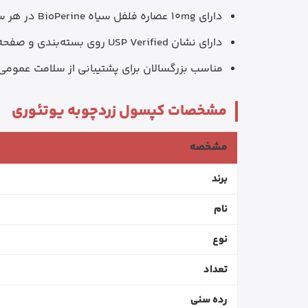
دارای 10mg عصاره فلفل سیاه BioPerine در هر سروینگ طبق اطلاعات رسمی برند
دارای نشان USP Verified روی بسته‌بندی و صفحه رسمی برند
مناسب بزرگسالان برای پشتیبانی از سلامت عموم
مشخصات کپسول زردچوبه یوتئوری
مشخصه
برند
نام
نوع
تعداد
رده سنی