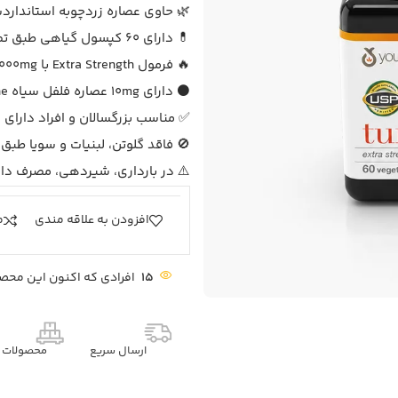
🌿 حاوی عصاره زردچوبه استاندارد
💊 دارای 60 کپسول گیاهی طبق تصویر بسته‌بندی
🔥 فرمول Extra Strength با 1000mg عصاره زردچوبه در هر سروینگ
⚫ دارای 10mg عصاره فلفل سیاه BioPerine برای کمک به جذب بهتر کورکومین
✅ مناسب بزرگسالان و افراد دارای
🚫 فاقد گلوتن، لبنیات و سویا طبق
⚠️ در بارداری، شیردهی، مصرف دار
افزودن به علاقه مندی
م
15
افرادی که اکنون این محصو
ارسال سریع
محصولات م