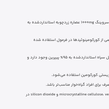
ترکیب اصلی این مکمل است و طبق اطلاعات رسمی برند، در هر سروینگ 1000mg عصاره زردچوبه استانداردشده به
صی از کورکومینوئیدها در فرمول استفاده شده
طبق اطلاعات رسمی برند، در هر سروینگ 10mg عصاره فلفل سیاه استانداردشده به 95% پیپرین وجود دارد و
زیستی کورکومین استفاده می‌شود.
رای افراد گیاه‌خوار مناسب‌تر باشد.
طبق اطلاعات رسمی برند، ترکیباتی مانند microcrystalline cellulose، vegetable magnesium stearate و silicon dioxide در