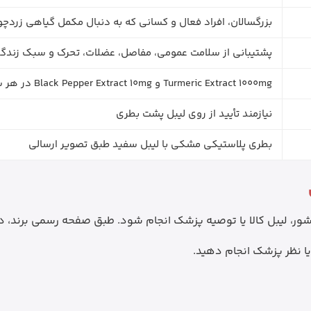
بزرگسالان، افراد فعال و کسانی که به دنبال مکمل گیاهی زردچ
پشتیبانی از سلامت عمومی، مفاصل، عضلات، تحرک و سبک زندگ
Turmeric Extract 1000mg و Black Pepper Extract 10mg در هر سروینگ طبق اطلاعات رسمی برند
نیازمند تأیید از روی لیبل پشت بطری
بطری پلاستیکی مشکی با لیبل سفید طبق تصویر ارسالی
ل کالا یا توصیه پزشک انجام شود. طبق صفحه رسمی برند، دوز پیشنهادی 
ا نظر پزشک انجام دهید.