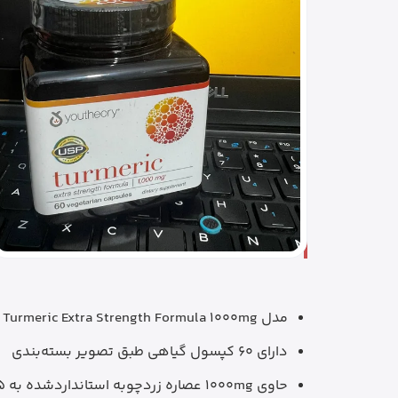
مدل Turmeric Extra Strength Formula 1000mg
دارای 60 کپسول گیاهی طبق تصویر بسته‌بندی
حاوی 1000mg عصاره زردچوبه استانداردشده به 95% کورکومینوئید در هر سروینگ طبق اطلاعات رسمی برند