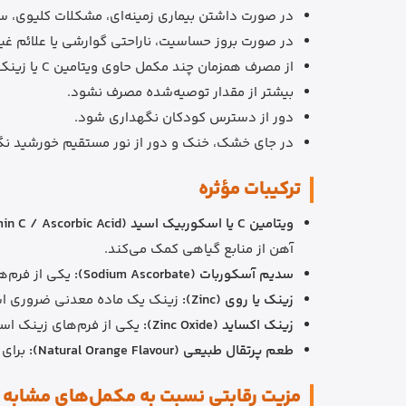
در صورت داشتن بیماری زمینه‌ای، مشکلات کلیوی، 
در صورت بروز حساسیت، ناراحتی گوارشی یا علائم غی
از مصرف همزمان چند مکمل حاوی ویتامین C یا زینک بدون بررسی مقدار کل دریافتی خودداری شود.
بیشتر از مقدار توصیه‌شده مصرف نشود.
دور از دسترس کودکان نگهداری شود.
در جای خشک، خنک و دور از نور مستقیم خورشید ن
ترکیبات مؤثره
ویتامین C یا اسکوربیک اسید (Vitamin C / Ascorbic Acid):
آهن از منابع گیاهی کمک می‌کند.
سدیم آسکوربات (Sodium Ascorbate):
یکی از فرم‌های ویتامین C است که در کنار ا
زینک یا روی (Zinc):
زینک یک ماده معدنی ضروری است
زینک اکساید (Zinc Oxide):
یکی از فرم‌های زینک است
طعم پرتقال طبیعی (Natural Orange Flavour):
برای 
مزیت رقابتی نسبت به مکمل‌های مشابه