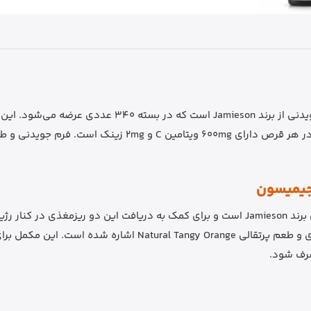
Chewable شناخته می‌شود و طبق اطلاعات منابع معتبر، در هر قرص
قرص جویدنی ویتامین C و زینک جیمیسون از مکمل‌های برند Jamieson است و برای کمک به دری
مدل به ویتامین C، زینک، فرم جویدنی، تعداد 340 عددی و طعم پرت
صرف شود.