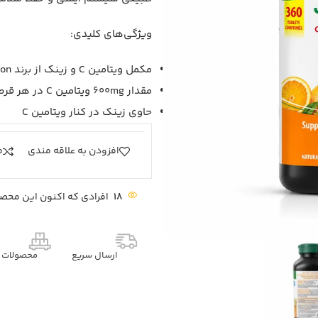
ویژگی‌های کلیدی:
مکمل ویتامین C و زینک از برند Jamieson جیمیسون
مقدار 600mg ویتامین C در هر قرص طبق اطلاعات منابع معتبر
حاوی زینک در کنار ویتامین C
افزودن به علاقه مندی
م
18
افرادی که اکنون این محصو
ارسال سریع
محصولات م