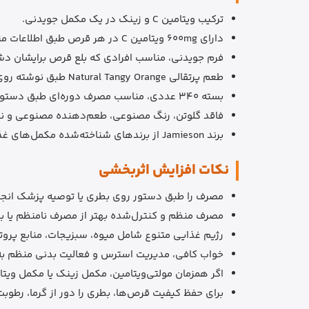
ترکیب ویتامین C و زینک در یک مکمل جویدنی.
دارای 600mg ویتامین C در هر قرص طبق اطلاعات منابع معتبر.
فرم جویدنی، مناسب افرادی که بلع قرص برایشان دش
طعم پرتقالی Natural Tangy Orange طبق نوشته روی بسته‌بندی.
بسته 340 عددی، مناسب مصرف دوره‌ای طبق دستور روی بسته‌بندی.
فاقد گلوتن، رنگ مصنوعی، طعم‌دهنده مصنوعی و نگهدارن
برند Jamieson از برندهای شناخته‌شده مکمل‌های غذایی است.
نکات افزایش اثربخشی
مصرف را طبق دستور روی بطری یا توصیه پزشک انجا
مصرف منظم و کنترل‌شده بهتر از مصرف نامنظم یا بی
رژیم غذایی متنوع شامل میوه، سبزیجات، منابع پروت
خواب کافی، مدیریت استرس و فعالیت بدنی منظم ب
اگر همزمان مولتی‌ویتامین، مکمل زینک یا مکمل ویتامین C مصرف می‌کنید، مقدار کل دریافتی را برر
برای حفظ کیفیت قرص‌ها، بطری را دور از گرما، رطوب