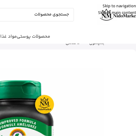
Skip to navigation
Skip to main content
علی
از ساری
بالم سیکاپلاست لاروش پوزای رو خرید کرد
15 دقیقه پیش
محصولات پوستی
مواد غذا
شما اینجا هستید
خانه
|
محصولات بهداشتی
|
مکمل‌ها
|
جمیسون – 500 عددی