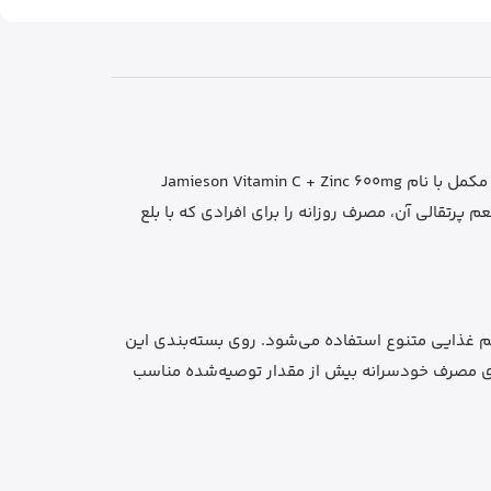
یک مکمل جویدنی از برند Jamieson است که در بسته 340 عددی عرضه می‌شود. این مکمل با نام Jamieson Vitamin C + Zinc 600mg
 دارای 600mg ویتامین C و 2mg زینک است. فرم جویدنی و طعم پرتقالی آن، مصرف روزانه را برای افرادی که با بلع
افت این دو ریزمغذی در کنار رژیم غذایی متنوع استفاده می‌شود. روی بسته‌بندی این
قالی Natural Tangy Orange اشاره شده است. این مکمل برای مصرف خودسرانه بیش از مقدار توصیه‌شده مناسب