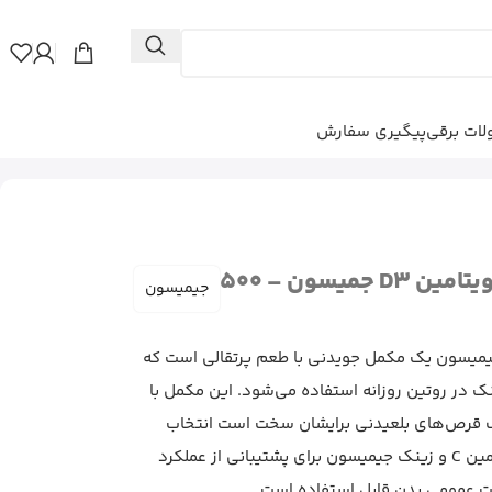
ات برقی
پیگیری سفارش
قرص کلسیم منیزیم و ویتامین D3 جمیسون – 500
جیمیسون
یتامین C و زینک جیمیسون یک مکمل جویدنی با طعم پرتقالی است که
 به تأمین ویتامین C و زینک در روتین روزانه استفاده می‌شود. این مکمل با
ف قرص‌های بلعیدنی برایشان سخت است انتخاب
کاربردی‌تری محسوب می‌شود. ویتامین C و زینک جیمیسون برای پشتیبانی از عملکرد
 عمومی بدن قابل استفاده است.