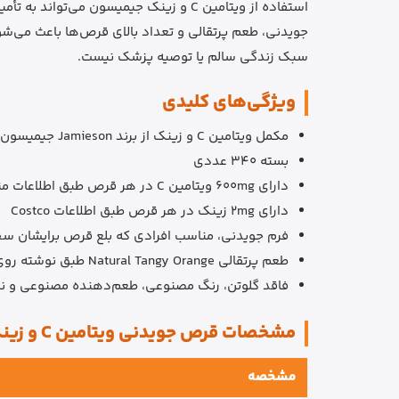
جویدنی، طعم پرتقالی و تعداد بالای قرص‌ها باعث می‌ش
سبک زندگی سالم یا توصیه پزشک نیست.
ویژگی‌های کلیدی
مکمل ویتامین C و زینک از برند Jamieson جیمیسون
بسته 340 عددی
دارای 600mg ویتامین C در هر قرص طبق اطلاعات منابع معتبر
دارای 2mg زینک در هر قرص طبق اطلاعات Costco
فرم جویدنی، مناسب افرادی که بلع قرص برایشان 
طعم پرتقالی Natural Tangy Orange طبق نوشته روی بسته‌بندی
فاقد گلوتن، رنگ مصنوعی، طعم‌دهنده مصنوعی و نگهدار
مشخصات قرص جویدنی ویتامین C و زینک جیمیسون
مشخصه