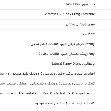
جیمیسون Jamieson
Vitamin C + Zinc 600mg Chewable
قرص جویدنی مکمل
340 عدد
600mg در هر قرص طبق اطلاعات منابع معتبر
2mg زینک المنتال طبق اطلاعات Costco
پرتقالی Natural Tangy Orange
افراد نیازمند دریافت مکمل ویتامین C و زینک طبق دستور روی بسته‌بندی یا توصیه پزشک
کمک به تأمین ویتامین C و زینک و پشتیبانی از عملکرد طبیعی سیستم ایمنی
corbic Acid، Elemental Zinc، Zinc Oxide، Natural Orange Flavour
کانادا، نیازمند تطبیق با لیبل نسخه موجود