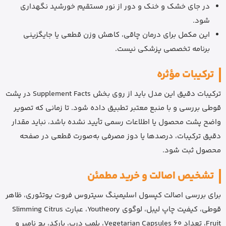
در جای خشک و خنک و دور از نور مستقیم خورشید نگهداری
شود.
این مکمل برای درمان چاقی، کاهش وزن قطعی یا جایگزینی
برنامه تخصصی پزشکی نیست.
ترکیبات مؤثره
ترکیبات دقیق این مدل باید از روی بخش Supplement Facts در پشت
قوطی بررسی و با منبع معتبر تطبیق داده شود. تا زمانی که تصویر
واضح پشت محصول یا اطلاعات رسمی تأیید نشده باشد، نباید مقدار
دقیق ترکیبات، درصدها یا دوز مصرفی به‌صورت قطعی در صفحه
محصول ثبت شود.
تشخیص اصالت و خرید مطمئن
برای بررسی اصالت کپسول اسلیمینگ سیتروس فروت یوتئوری، ظاهر
قوطی، کیفیت چاپ لیبل، لوگوی Youtheory، عبارت Slimming Citrus
Fruit، تعداد 60 Vegetarian Capsules، پلمپ درب، بارکد، بچ نامبر و