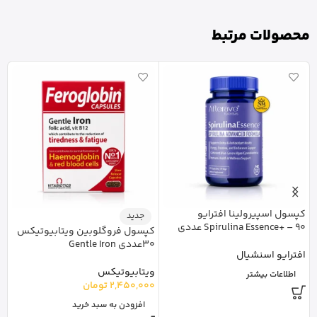
محصولات مرتبط
کپسول اسپیرولینا افترایو
جدید
Spirulina Essence+ – 90 عددی
کپسول فروگلوبین ویتابیوتیکس
30عددی Gentle Iron
عددی
افترایو اسنشیال
ویتابیوتیکس
ک
اطلاعات بیشتر
2,450,000
تومان
0
افزودن به سبد خرید