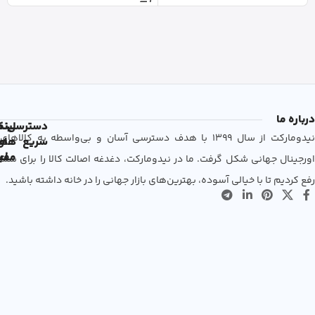
درباره ما
دسترسی
لین
نم
نیدومارکت از سال 1399 با هدف دسترسی آسان و بی‌واسطه به کالاهای
سریع
های
ها
مفی
اع
اورجینال جهانی شکل گرفت. ما در نیدومارکت، دغدغه اصالت کالا را برای شما
رفع کردیم تا با خیالی آسوده، بهترین‌های بازار جهانی را در خانه داشته باشید.