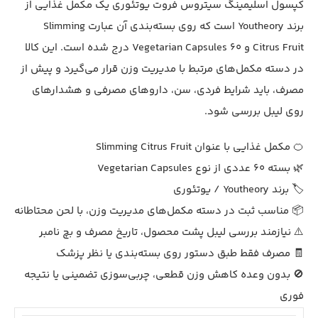
کپسول اسلیمینگ سیتروس فروت یوتئوری یک مکمل غذایی از
برند Youtheory است که روی بسته‌بندی آن عبارت Slimming
Citrus Fruit و 60 Vegetarian Capsules درج شده است. این کالا
در دسته مکمل‌های مرتبط با مدیریت وزن قرار می‌گیرد و پیش از
مصرف، باید شرایط فردی، سن، داروهای مصرفی و هشدارهای
روی لیبل بررسی شود.
🍊 مکمل غذایی با عنوان Slimming Citrus Fruit
🌿 بسته 60 عددی از نوع Vegetarian Capsules
🏷️ برند Youtheory / یوتئوری
📦 مناسب ثبت در دسته مکمل‌های مدیریت وزن، با لحن محتاطانه
⚠️ نیازمند بررسی لیبل پشت محصول، تاریخ مصرف و بچ نامبر
🧾 مصرف فقط طبق دستور روی بسته‌بندی یا نظر پزشک
🚫 بدون وعده کاهش وزن قطعی، چربی‌سوزی تضمینی یا نتیجه
فوری