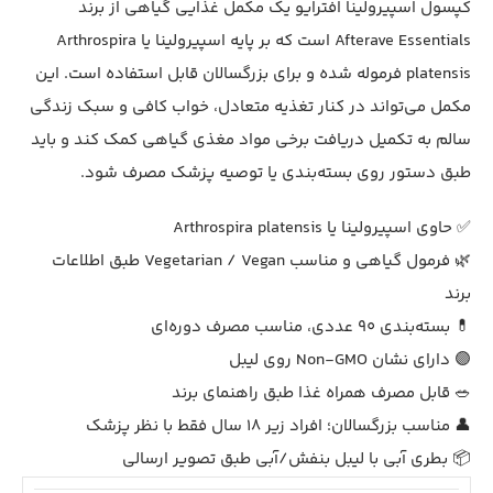
کپسول اسپیرولینا افترایو یک مکمل غذایی گیاهی از برند
Afterave Essentials است که بر پایه اسپیرولینا یا Arthrospira
platensis فرموله شده و برای بزرگسالان قابل استفاده است. این
مکمل می‌تواند در کنار تغذیه متعادل، خواب کافی و سبک زندگی
سالم به تکمیل دریافت برخی مواد مغذی گیاهی کمک کند و باید
طبق دستور روی بسته‌بندی یا توصیه پزشک مصرف شود.
✅ حاوی اسپیرولینا یا Arthrospira platensis
🌿 فرمول گیاهی و مناسب Vegetarian / Vegan طبق اطلاعات
برند
💊 بسته‌بندی 90 عددی، مناسب مصرف دوره‌ای
🟣 دارای نشان Non-GMO روی لیبل
🥗 قابل مصرف همراه غذا طبق راهنمای برند
👤 مناسب بزرگسالان؛ افراد زیر 18 سال فقط با نظر پزشک
📦 بطری آبی با لیبل بنفش/آبی طبق تصویر ارسالی