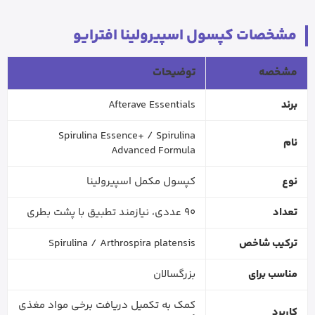
مشخصات کپسول اسپیرولینا افترایو
مشخصه
توضیحات
برند
Afterave Essentials
Spirulina Essence+ / Spirulina
نام
Advanced Formula
نوع
کپسول مکمل اسپیرولینا
تعداد
90 عددی، نیازمند تطبیق با پشت بطری
ترکیب شاخص
Spirulina / Arthrospira platensis
مناسب برای
بزرگسالان
کمک به تکمیل دریافت برخی مواد مغذی
کاربرد