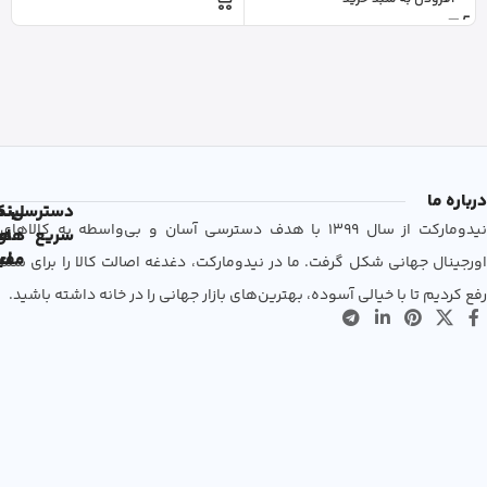
درباره ما
دسترسی
لین
نم
نیدومارکت از سال 1399 با هدف دسترسی آسان و بی‌واسطه به کالاهای
سریع
های
ها
مفی
اع
اورجینال جهانی شکل گرفت. ما در نیدومارکت، دغدغه اصالت کالا را برای شما
رفع کردیم تا با خیالی آسوده، بهترین‌های بازار جهانی را در خانه داشته باشید.