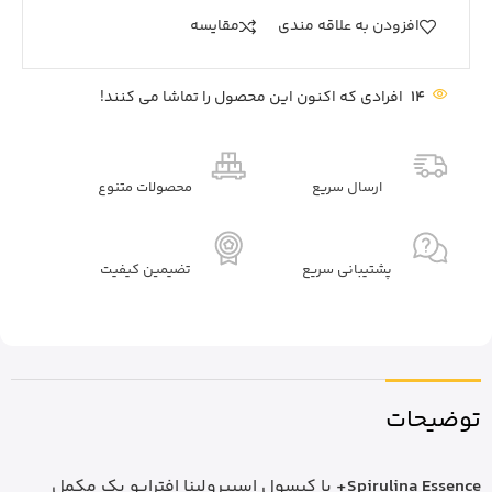
افزودن به علاقه مندی
مقايسه
14
افرادی که اکنون این محصول را تماشا می کنند!
ارسال سریع
محصولات متنوع
پشتیبانی سریع
تضیمین کیفیت
توضیحات
Spirulina Essence+
یا کپسول اسپیرولینا افترایو یک مکمل