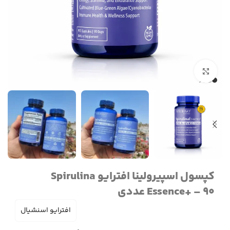
برای بزرگنمایی کلیک کنید
کپسول اسپیرولینا افترایو Spirulina
Essence+ – 90 عددی
افترایو اسنشیال