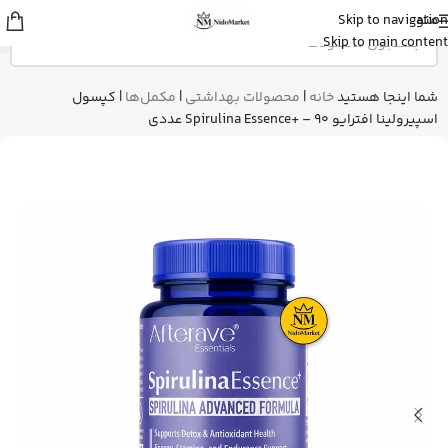
منو
Skip to navigation
علی
از ساری
Skip to main content
بالم سیکاپلاست لاروش پوزای رو خرید
کرد
15 دقیقه پیش
شما اینجا هستید
خانه
|
محصولات بهداشتی
|
مکمل‌ها
|
کپسول
اسپیرولینا افترایو Spirulina Essence+ – 90 عددی