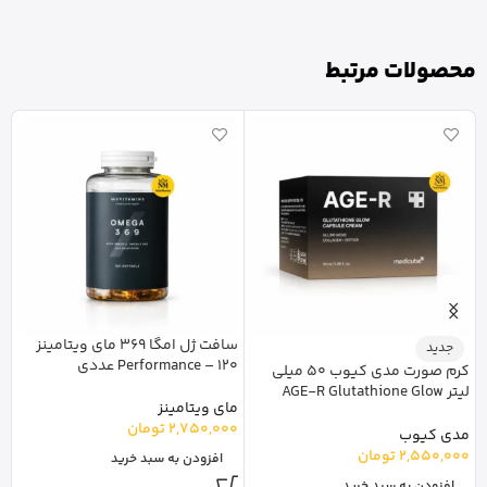
محصولات مرتبط
سافت ژل امگا 369 مای ویتامینز
ک
جدید
Performance – 120 عددی
اس
کرم صورت مدی کیوب 50 میلی
لیتر AGE-R Glutathione Glow
مای ویتامینز
ا
Capsule
2,750,000
تومان
مدی کیوب
2,550,000
تومان
افزودن به سبد خرید
افزودن به سبد خرید