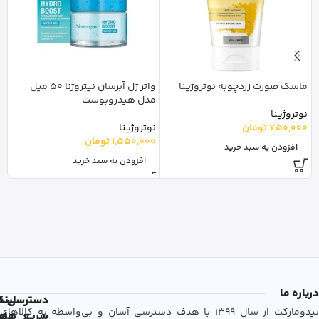
ماسک صورت زردچوبه نوتروژینا
واتر ژل آبرسان نیتروژنا 50 میل
س
مدل هیدروبوست
30
نوتروژینا
750,000
تومان
نوتروژینا
ا
1,550,000
تومان
0
افزودن به سبد خرید
افزودن به سبد خرید
درباره ما
دسترسی
لین
نم
نیدومارکت از سال 1399 با هدف دسترسی آسان و بی‌واسطه به کالاهای
سریع
های
ها