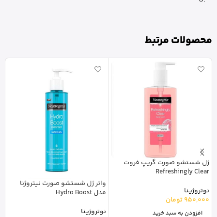
محصولات مرتبط
ژل شستشو صورت گریپ فروت
ژ
e
Refreshingly Clear
واتر ژل شستشو صورت نیتروژنا
نوتروژینا
گا
مدل Hydro Boost
950,000
تومان
0
نوتروژینا
افزودن به سبد خرید