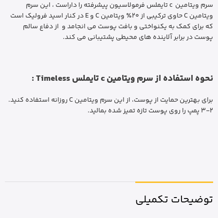
سرم ویتامین c تایملس فرمولاسیون پیشرفته را داراست ، این سرم
ویتامین C حاوی ترکیبی از 20٪ ویتامین C و E در کنار اسید فرولیک است
که برای کمک به یکنواختی و بافت پوست می انجامد و از دفاع سالم
پوست در برابر آلاینده های محیطی پشتیبانی می کند.
نحوه استفاده از سرم ویتامین c تایملس Timeless :
برای بهترین حمایت از پوست، از این سرم ویتامین C روزانه استفاده کنید.
2-3 پمپ را روی پوست تازه تمیز شده بمالید.
توضیحات تکمیلی