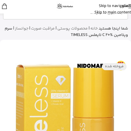
منو
Skip to navigation
عمران
از رشت
Skip to main content
شیرخشک پدیاشور وانیلی رو خرید کرد
5 دقیقه پیش
شما اینجا هستید
خانه
|
محصولات پوستی
|
مراقبت صورت
|
جوانساز
|
سرم
ویتامین C 20% تایملس TIMELESS
فروخته شده