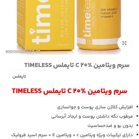
برای بزرگنمایی کلیک کنید
سرم ویتامین C 20% تایملس TIMELESS
تایملس
سرم ویتامین C 20% تایملس TIMELESS
افزایش کلاژن سازی پوست و جوانسازی
مرطوب نگه داشتن پوست و ایجاد آبرسانی
بدون بو و ضدحساسیت
دارای ترکیبات ویژه ویتامین c + ویتامین E + سرم اسید فرولیک