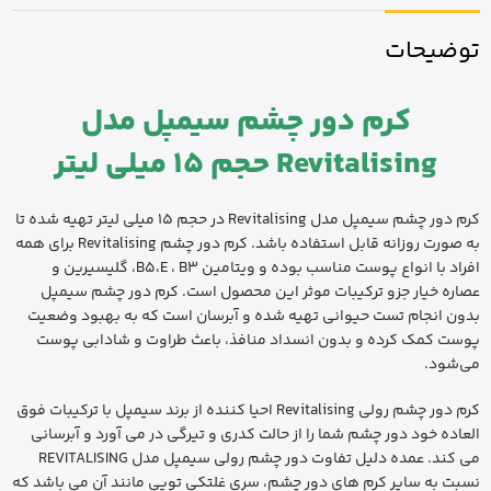
توضیحات
کرم دور چشم سیمپل مدل
Revitalising حجم 15 میلی لیتر
کرم دور چشم سیمپل مدل Revitalising در حجم 15 میلی لیتر تهیه شده تا
به صورت روزانه قابل استفاده باشد. کرم دور چشم Revitalising برای همه
افراد با انواع پوست مناسب بوده و ویتامین B5،E ، B3، گلیسیرین و
عصاره خیار جزو ترکیبات موثر این محصول است. کرم دور چشم سیمپل
بدون انجام تست حیوانی تهیه شده و آبرسان است که به بهبود وضعیت
پوست کمک کرده و بدون انسداد منافذ، باعث طراوت و شادابی پوست
می‌شود.
کرم دور چشم رولی Revitalising احیا کننده از برند سیمپل با ترکیبات فوق
العاده خود دور چشم شما را از حالت کدری و تیرگی در می آورد و آبرسانی
می کند. عمده دلیل تفاوت دور چشم رولی سیمپل مدل REVITALISING
نسبت به سایر کرم های دور چشم، سری غلتکی توپی مانند آن می باشد که