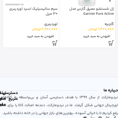
ژل شستشو عمیق گارنیر مدل
سرم سالیسیلیک اسید اوردینری
ا
Garnier Pure Active
30 میل
رتی
گارنیه
اوردینری
0
1,400,000
تومان
2,900,000
تومان
ا
0
افزودن به سبد خرید
افزودن به سبد خرید
درباره ما
دسترسی
لین
نم
نیدومارکت از سال 1399 با هدف دسترسی آسان و بی‌واسطه به کالاهای
سریع
های
ها
مفی
اع
اورجینال جهانی شکل گرفت. ما در نیدومارکت، دغدغه اصالت کالا را برای شما
رفع کردیم تا با خیالی آسوده، بهترین‌های بازار جهانی را در خانه داشته باشید.