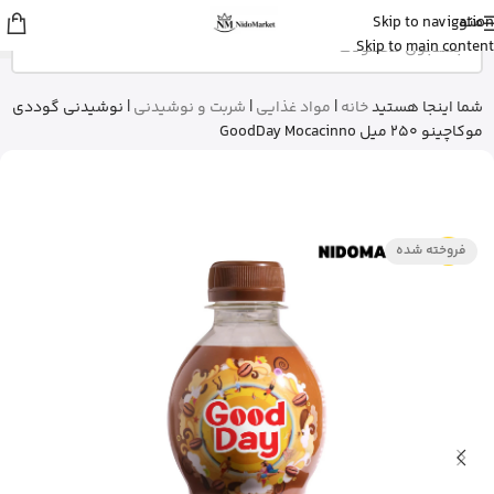
منو
Skip to navigation
زهرا
از گرگان
Skip to main content
کپسول پریورین بایر آلمان رو خرید کرد
20 دقیقه پیش
شما اینجا هستید
خانه
|
مواد غذایی
|
شربت و نوشیدنی
|
نوشیدنی گوددی
موکاچینو 250 میل GoodDay Mocacinno
فروخته شده