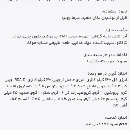
نحوه استفاده:
قبل از نوشیدن تکان دهید. سرما بهتره
ترکیب بندی:
آب، شکر، خامه گیاهی، قهوه، فوری (1%)، پودر شیر بدون چربی، پودر
کاکائو، تثبیت کننده مواد غذایی، طعم طبیعی مشابه موکا.
اقدامات در هر بسته بندی:
سرو در هر بسته بندی: 1
اندازه گیری در هر وعده:
انرژی کل 140 کیلو کالری، انرژی حاصل از چربی 30 کیلو کالری. % RDA: چربی
کل 2.3 گرم، چربی اشباع شده 3 گرم، چربی ترانس 0 گرم، کلسترول 10 میلی
گرم، پروتئین 3 گرم، کربوهیدرات کل 26 گرم، شکر 10 گرم، سدیم 25 میلی
گرم، پتاسیم 60 میلی گرم. ویتامین A 0٪، ویتامین C 0٪، کلسیم 2٪،
آهن 4٪.
اندازه خدمت:
حجم سرو: 250 میلی لیتر