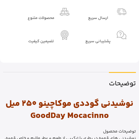
ارسال سریع
محصولات متنوع
پشتیبانی سریع
تضیمین کیفیت
توضیحات
نوشیدنی گوددی موکاچینو 250 میل
GoodDay Mocacinno
توضیحات محصول
نوشیدنی های قهوه در بطری با ترکیبی از طعم و عطر ملایم و خاص قهوه.