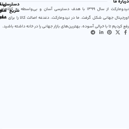
درباره ما
دسترسی
لین
نم
نیدومارکت از سال 1399 با هدف دسترسی آسان و بی‌واسطه به کالاهای
سریع
های
ها
مفی
اع
اورجینال جهانی شکل گرفت. ما در نیدومارکت، دغدغه اصالت کالا را برای شما
رفع کردیم تا با خیالی آسوده، بهترین‌های بازار جهانی را در خانه داشته باشید.