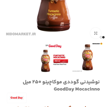
برای بزرگنمایی کلیک کنید
نوشیدنی گوددی موکاچینو 250 میل
GoodDay Mocacinno