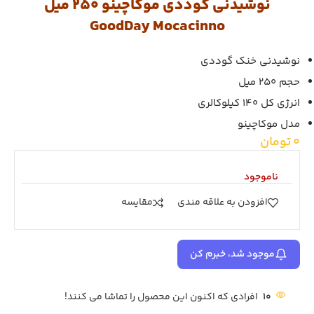
نوشیدنی گوددی موکاچینو 250 میل
GoodDay Mocacinno
نوشیدنی خنک گوددی
حجم 250 میل
انرژی کل 140 کیلوکالری
مدل موکاچینو
0
تومان
ناموجود
افزودن به علاقه مندی
مقايسه
موجود شد، خبرم کن
10
افرادی که اکنون این محصول را تماشا می کنند!