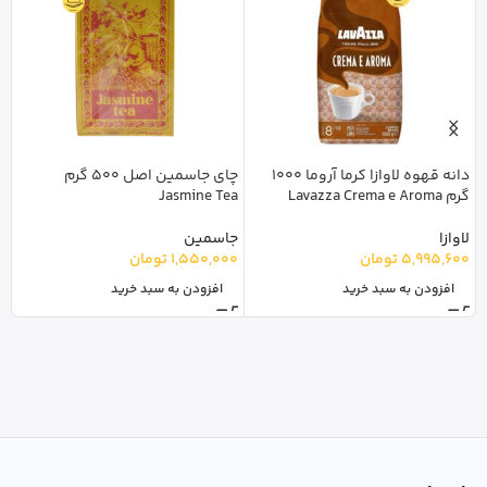
دانه قهوه لاوازا کرما آروما 1000
چای جاسمین اصل 500 گرم
گرم Lavazza Crema e Aroma
Jasmine Tea
il
لاوازا
جاسمین
س
5,995,600
تومان
1,550,000
تومان
0
افزودن به سبد خرید
افزودن به سبد خرید