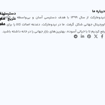
درباره ما
دسترسی
لین
نم
نیدومارکت از سال 1399 با هدف دسترسی آسان و بی‌واسطه به کالاهای
سریع
های
ها
مفی
اع
اورجینال جهانی شکل گرفت. ما در نیدومارکت، دغدغه اصالت کالا را برای شما
رفع کردیم تا با خیالی آسوده، بهترین‌های بازار جهانی را در خانه داشته باشید.