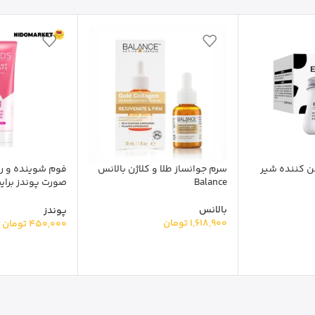
ن کننده شیر
سرم جوانساز طلا و کلاژن بالانس
فوم شوینده و ر
Balance
صورت پوندز برای
سرم Ponds Bright Beauty
بالانس
پوندز
1,618,900
تومان
450,000
تومان