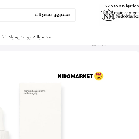
Skip to navigation
Skip to main content
عسل
از تهران
استیک ضد آفتاب نامرئی ایزدین رو خرید
کرد
13 دقیقه پیش
محصولات پوستی
مواد غذا
شما اینجا هستید
خانه
|
محصولات پوستی
|
مراقبت صورت
|
ج
اوردینری