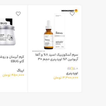
سرم آسکوربیک اسید 8% و آلفا
کرم آبرسان و روش
آربوتین 2% اوردینری حجم 30
گاو EBUG
میل
(1)
5.0
ایباگ
اوردینری
450,000
تومان
3,300,000
تومان