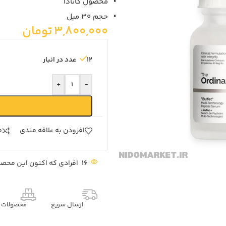
محصول کانادا
حجم 30 میل
3,800,000
تومان
12 عدد در انبار
+
-
افزودن به علاقه مندی
م
16
افرادی که اکنون این محصول
ارسال سریع
محصولات م