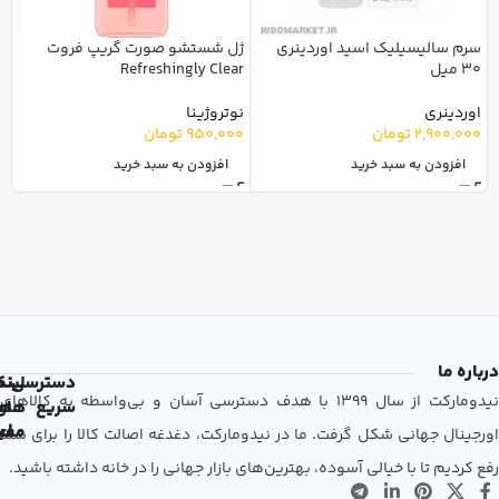
سرم سالیسیلیک اسید اوردینری
ژل شستشو صورت گریپ فروت
30 میل
Refreshingly Clear
اوردینری
نوتروژینا
2,900,000
تومان
950,000
تومان
افزودن به سبد خرید
افزودن به سبد خرید
درباره ما
دسترسی
لین
نم
نیدومارکت از سال 1399 با هدف دسترسی آسان و بی‌واسطه به کالاهای
سریع
های
ها
مفی
اع
اورجینال جهانی شکل گرفت. ما در نیدومارکت، دغدغه اصالت کالا را برای شما
رفع کردیم تا با خیالی آسوده، بهترین‌های بازار جهانی را در خانه داشته باشید.