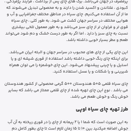
پرمصرف در جهان می‌باشد. برگ های چای پس از برداشت ، فرایند پژمردگی ،
کبودی ، غلتاندن و اکسید شدن را دارند و به محصولی تبدیل می‌شوند که
ما از آن استفاده می‌کنیم. چای سیاه در مناطق مختلف جغرافیایی و آب و
هوایی مختلف در سراسر جهان کشت می شود. به طور کلی ، چای سیاه
قوی تر و فراوان تر از چای سبز می‌باشد و به طور معمول تلخی بیشتری
نسبت به چای سبز را دارد ، اما اگر به طور درست خشک و دم شود می‌تواند
طعم و عطر بسیار خوبی داشته باشد.
این چای یکی از چای های محبوب در سراسر جهان و البته ایران می‌باشد.
برای اینکه چای رنگ خوبی داشته باشد استفاده از قوری شیشه ای و یا
استیل و یا چینی پیشنهاد می‌شود. این چای خوشمزه را می توان همراه
شیرینی و یا شکلات و یا عسل استفاده کنید.
چای سیاه قلمی 505 هندوستان 500 گرمی محصولی از کشور هندوستان
می باشد . نوع این چای تهیه شده از چای قلمی ممتاز می باشد که بسایر
خوش رنگ و خوش طعم می باشد.
طرز تهیه چای سیاه اوپی
به این صورت است که شما 1 یا 2 پیمانه از چای را در قوری ریخته به آن آب
جوش اضافه میکنید بین 10 تا 15 زمان لازم است تا چای بطور کامل دم