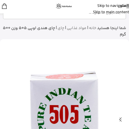
منو
Skip to navigation
sina
از اصفهان
Skip to main content
قرص ول من اورجینال رو خرید کرد
5 دقیقه پیش
شما اینجا هستید
خانه
|
مواد غذایی
|
چای
|
چای هندی اوپی 505 وزن 500
گرم