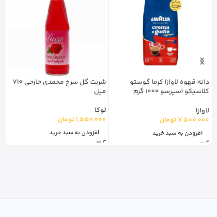
دانه قهوه لاوازا کرما گوستو
شربت گل سرخ محمدی خارجی 710
کلاسیکو اسپرسو 1000 گرم
میل
a
Lavazza Crema e Gusto Classico
لوکا
ج
لاوازا
1,550,000
تومان
0
7,500,000
تومان
افزودن به سبد خرید
افزودن به سبد خرید