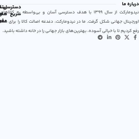
درباره ما
دسترسی
لین
نم
نیدومارکت از سال 1399 با هدف دسترسی آسان و بی‌واسطه به کالاهای
سریع
های
ها
مفی
اع
اورجینال جهانی شکل گرفت. ما در نیدومارکت، دغدغه اصالت کالا را برای شما
رفع کردیم تا با خیالی آسوده، بهترین‌های بازار جهانی را در خانه داشته باشید.