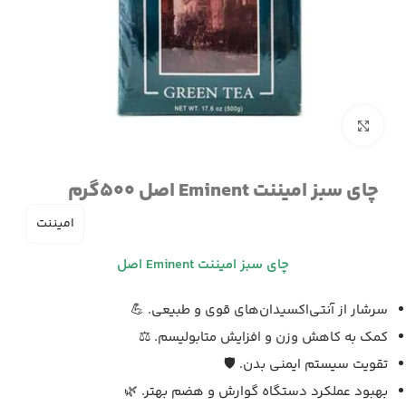
برای بزرگنمایی کلیک کنید
چای سبز امیننت Eminent اصل 500گرم
امیننت
چای سبز امیننت Eminent اصل
سرشار از آنتی‌اکسیدان‌های قوی و طبیعی. 💪
کمک به کاهش وزن و افزایش متابولیسم. ⚖️
تقویت سیستم ایمنی بدن. 🛡️
بهبود عملکرد دستگاه گوارش و هضم بهتر. 🌿