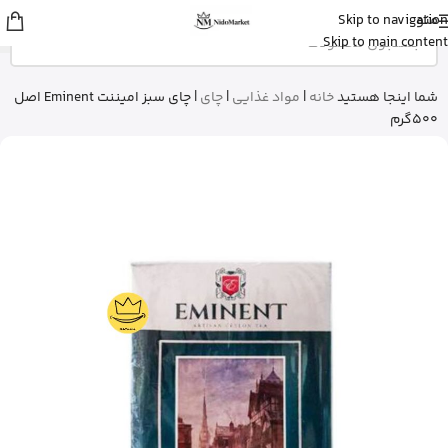
منو
Skip to navigation
عسل
از تهران
Skip to main content
استیک ضد آفتاب نامرئی ایزدین رو خرید
کرد
13 دقیقه پیش
شما اینجا هستید
خانه
|
مواد غذایی
|
چای
|
چای سبز امیننت Eminent اصل
500گرم