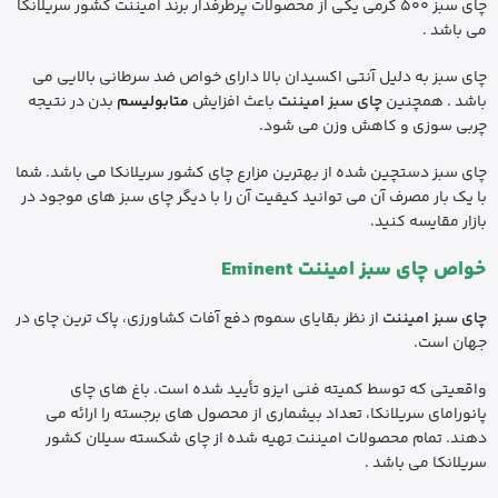
چای سبز ۵۰۰ گرمی یکی از محصولات پرطرفدار برند امیننت کشور سریلانکا
می باشد .
چای سبز به دلیل آنتی اکسیدان بالا دارای خواص ضد سرطانی بالایی می
باشد . همچنین
چای سبز امیننت
باعث افزایش
متابولیسم
بدن در نتیجه
چربی سوزی و کاهش وزن می شود.
چای سبز دستچین شده از بهترین مزارع چای کشور سریلانکا می باشد. شما
با یک بار مصرف آن می توانید کیفیت آن را با دیگر چای سبز های موجود در
بازار مقایسه کنید.
خواص چای سبز امیننت Eminent
چای سبز امیننت
از نظر بقایای سموم دفع آفات کشاورزی، پاک ترین چای در
جهان است.
واقعیتی که توسط کمیته فنی ایزو تأیید شده است. باغ های چای
پانورامای سریلانکا، تعداد بیشماری از محصول های برجسته را ارائه می
دهند. تمام محصولات امیننت تهیه شده از چای شکسته سیلان کشور
سریلانکا می باشد .