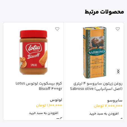
محصولات مرتبط
روغن زیتون سابروسو 4 لیتری
کرم بیسکویت لوتوس Lotus
ک
(اصل اسپانیایی) Sabroso olive
Biscoff 400gr
454
oil
لوتوس
ج
سابروسو
1,100,000
تومان
0
7,000,000
تومان
افزودن به سبد خرید
افزودن به سبد خرید