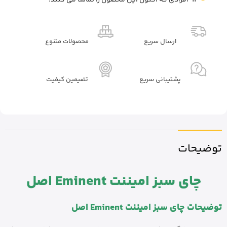
11
افرادی که اکنون این محصول را تماشا می کنند!
ارسال سریع
محصولات متنوع
پشتیبانی سریع
تضیمین کیفیت
توضیحات
چای سبز امیننت Eminent اصل
توضیحات چای سبز امیننت Eminent اصل