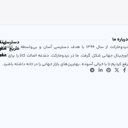
درباره ما
دسترسی
لین
نم
نیدومارکت از سال 1399 با هدف دسترسی آسان و بی‌واسطه به کالاهای
سریع
های
ها
مفی
اع
اورجینال جهانی شکل گرفت. ما در نیدومارکت، دغدغه اصالت کالا را برای شما
رفع کردیم تا با خیالی آسوده، بهترین‌های بازار جهانی را در خانه داشته باشید.