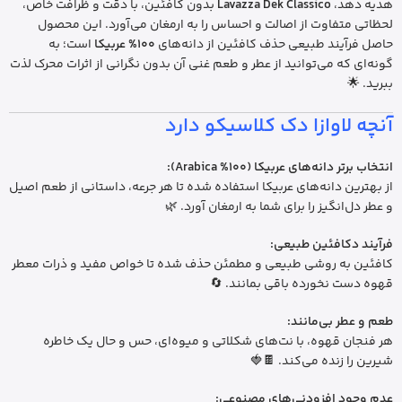
هدیه دهد،
Lavazza Dek Classico
بدون کافئین، با دقت و ظرافت خاص،
لحظاتی متفاوت از اصالت و احساس را به ارمغان می‌آورد. این محصول
حاصل فرآیند طبیعی حذف کافئین از دانه‌های
100% عربیکا
است؛ به
گونه‌ای که می‌توانید از عطر و طعم غنی آن بدون نگرانی از اثرات محرک لذت
ببرید. 🌟
آنچه لاوازا دک کلاسیکو دارد
انتخاب برتر دانه‌های عربیکا (100% Arabica):
از بهترین دانه‌های عربیکا استفاده شده تا هر جرعه، داستانی از طعم اصیل
و عطر دل‌انگیز را برای شما به ارمغان آورد. 🌿
فرآیند دکافئین طبیعی:
کافئین به روشی طبیعی و مطمئن حذف شده تا خواص مفید و ذرات معطر
قهوه دست نخورده باقی بمانند. 🔄
طعم و عطر بی‌مانند:
هر فنجان قهوه، با نت‌های شکلاتی و میوه‌ای، حس و حال یک خاطره
شیرین را زنده می‌کند. 🍫🍓
عدم وجود افزودنی‌های مصنوعی: