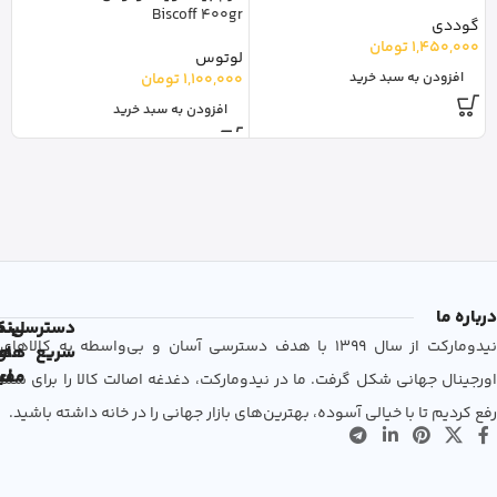
Biscoff 400gr
گوددی
o
1,450,000
تومان
لوتوس
لا
1,100,000
تومان
افزودن به سبد خرید
0
افزودن به سبد خرید
درباره ما
دسترسی
لین
نم
نیدومارکت از سال 1399 با هدف دسترسی آسان و بی‌واسطه به کالاهای
سریع
های
ها
مفی
اع
اورجینال جهانی شکل گرفت. ما در نیدومارکت، دغدغه اصالت کالا را برای شما
رفع کردیم تا با خیالی آسوده، بهترین‌های بازار جهانی را در خانه داشته باشید.