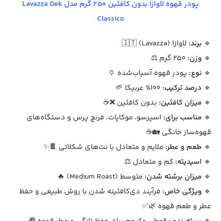
پودر قهوه لاوازا بدون کافئین 250 گرم مدل Lavazza Dek
Classico
🔹
برند:
لاوازا (Lavazza) 🇮🇹
🔹
وزن:
۲۵۰ گرم ⚖️
🔹
نوع:
پودر قهوه آسیاب‌شده 🏺
🔹
درصد ترکیب:
100% عربیکا 🌱
🔹
میزان کافئین:
بدون کافئین ❌☕
🔹
مناسب برای:
اسپرسو، موکاپات، فرنچ پرس و دستگاه‌های
قهوه‌ساز خانگی 🏡☕
🔹
طعم و عطر:
ملایم و متعادل با نت‌های شکلاتی 🍫✨
🔹
اسیدیته:
کم و متعادل ⚖️
🔹
میزان برشته شدن:
متوسط (Medium Roast) 🔥
🔹
ویژگی خاص:
فرآیند دی‌کافئینه شدن با روش طبیعی و حفظ
عطر و طعم قهوه 🌿✅