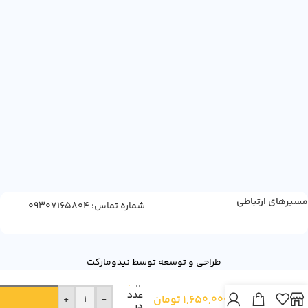
مسیرهای ارتباطی
شماره تماس: 09307165804
پودر
قهوه
لاوازا
طراحی و توسعه توسط نیدومارکت
بدون
12
کافئین
عدد
1,650,000
تومان
250
+
-
در