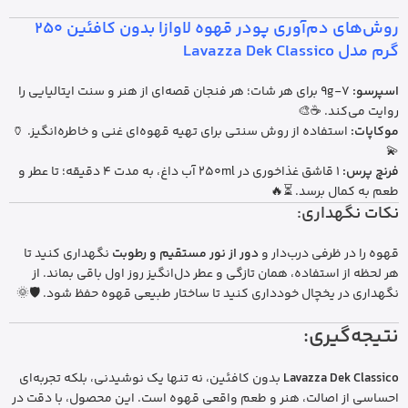
روش‌های دم‌آوری پودر قهوه لاوازا بدون کافئین 250
گرم مدل Lavazza Dek Classico
اسپرسو:
7-9g برای هر شات؛ هر فنجان قصه‌ای از هنر و سنت ایتالیایی را
روایت می‌کند. ☕🎨
موکاپات:
استفاده از روش سنتی برای تهیه قهوه‌ای غنی و خاطره‌انگیز. 🏺
💫
فرنچ پرس:
1 قاشق غذاخوری در 250ml آب داغ، به مدت 4 دقیقه؛ تا عطر و
طعم به کمال برسد. ⏳🔥
نکات نگهداری:
قهوه را در ظرفی درب‌دار و
دور از نور مستقیم و رطوبت
نگهداری کنید تا
هر لحظه از استفاده، همان تازگی و عطر دل‌انگیز روز اول باقی بماند. از
نگهداری در یخچال خودداری کنید تا ساختار طبیعی قهوه حفظ شود. 🛡️🌞
نتیجه‌گیری:
Lavazza Dek Classico
بدون کافئین، نه تنها یک نوشیدنی، بلکه تجربه‌ای
احساسی از اصالت، هنر و طعم واقعی قهوه است. این محصول، با دقت در